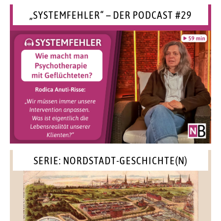
„SYSTEMFEHLER“ – DER PODCAST #29
SERIE: NORDSTADT-GESCHICHTE(N)