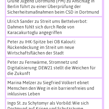
Grüne Jugend Dortmund (PM)
zu
Anschlag in
Berlin führt zu einer Überprüfung der
Sicherheitsmaßnahmen beim CSD in Dortmund
Ulrich Sander
zu
Streit ums Bettelverbot:
Dahmen fühlt sich durch Rede von
Karacakurtoglu angegriffen
Peter
zu
IHK-Spitze bei OB Kalouti:
Rückendeckung im Streit um neue
Wirtschaftsflächen der Stadt
Peter
zu
Fernwärme, Stromnetz und
Digitalisierung: DEW21 stellt die Weichen für
die Zukunft
Marina Melzer
zu
Siegfried Volkert ebnet
Menschen den Weg in ein barrierefreies und
inklusives Leben
Ingo St.
zu
Schytomyr als Vorbild: Wie sich
Dortmund auf Krisen und Schutzräume