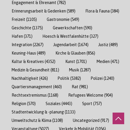
Engagement & Ehrenamt
(782)
Erinnerungsarbeit & Gedenken
(589)
Flora & Fauna
(384)
Freizeit
(1105)
Gastronomie
(549)
Geschichte
(1375)
Gewerkschaften
(590)
Hafen
(371)
Hoesch & Westfalenhütte
(327)
Integration
(2267)
Jugendarbeit
(1674)
Justiz
(489)
Keuning-Haus
(489)
Kirche & Glauben
(856)
Kultur & Kreatives
(4352)
Kunst
(1701)
Medien
(471)
Medizin & Gesundheit
(811)
Musik
(1287)
Nachhaltigkeit
(426)
Politik
(5382)
Polizei
(1240)
Quartiersmanagement
(460)
Rat
(981)
Rechtsextremismus
(1168)
Refugees Welcome
(904)
Religion
(570)
Soziales
(4443)
Sport
(757)
Stadtentwicklung & -planung
(1133)
Umweltschutz & Klima
(1108)
Uncategorized
(917)
Veranstaltung
(5027)
Verkehr & Mobilität
(1056)