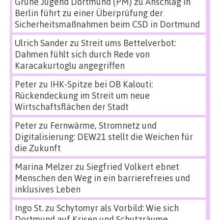
Grüne Jugend Dortmund (PM)
zu
Anschlag in
Berlin führt zu einer Überprüfung der
Sicherheitsmaßnahmen beim CSD in Dortmund
Ulrich Sander
zu
Streit ums Bettelverbot:
Dahmen fühlt sich durch Rede von
Karacakurtoglu angegriffen
Peter
zu
IHK-Spitze bei OB Kalouti:
Rückendeckung im Streit um neue
Wirtschaftsflächen der Stadt
Peter
zu
Fernwärme, Stromnetz und
Digitalisierung: DEW21 stellt die Weichen für
die Zukunft
Marina Melzer
zu
Siegfried Volkert ebnet
Menschen den Weg in ein barrierefreies und
inklusives Leben
Ingo St.
zu
Schytomyr als Vorbild: Wie sich
Dortmund auf Krisen und Schutzräume