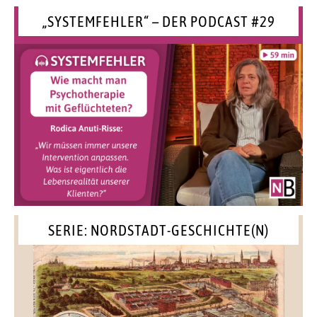
„SYSTEMFEHLER“ – DER PODCAST #29
SERIE: NORDSTADT-GESCHICHTE(N)