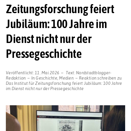
Zeitungsforschung feiert
Jubiläum: 100 Jahre im
Dienst nicht nur der
Pressegeschichte
Veröffentlicht:
11. Mai 2026
Text:
Nordstadtblogger-
Redaktion
In
Geschichte
,
Medien
Reaktion schreiben
zu
Das Institut für Zeitungsforschung feiert Jubiläum: 100 Jahre
im Dienst nicht nur der Pressegeschichte