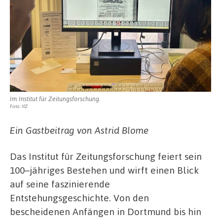
Im Institut für Zeitungsforschung.
Foto: IfZ
Ein Gastbeitrag von Astrid Blome
Das
Institut
für
Zeitungsforschung
feiert
sein
100
–
jähriges
Bestehen
und
wirft
einen
Blick
auf
seine
faszinierende
Entstehungsgeschichte
.
Von
den
bescheidenen
Anfängen
in
Dortmund
bis
hin