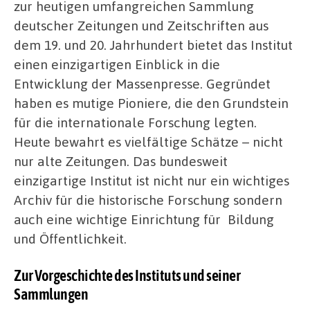
zur
heutigen
umfangreichen
Sammlung
deutscher
Zeitungen
und
Zeitschriften
aus
dem
19
.
und
20
.
Jahrhundert
bietet
das
Institut
einen
einzigartigen
Einblick
in
die
Entwicklung
der
Massenpresse
.
Gegründet
haben es
mutige
Pioniere
,
die
den
Grundstein
für
die
internationale
Forschung
legten.
Heute bewahrt es
vielfältige
Schätze – nicht
nur alte Zeitungen
.
Das bundesweit
einzigartige
Institut ist nicht nur ein wichtiges
Archiv
für
die historische Forschung sondern
auch eine wichtige Einrichtung für
Bildung
und
Öffentlichkeit
.
Zur Vorgeschichte des Instituts und seiner
Sammlungen