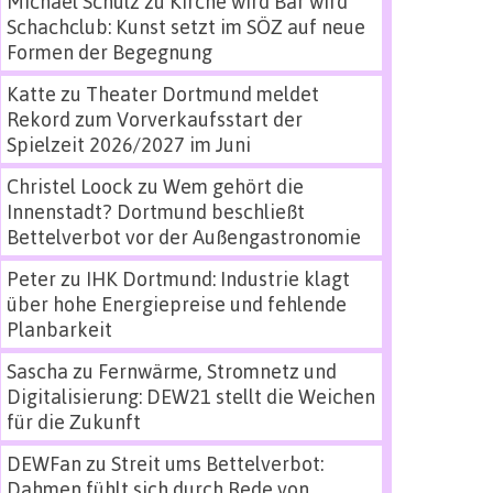
Michael Schulz
zu
Kirche wird Bar wird
Schachclub: Kunst setzt im SÖZ auf neue
Formen der Begegnung
Katte
zu
Theater Dortmund meldet
Rekord zum Vorverkaufsstart der
Spielzeit 2026/2027 im Juni
Christel Loock
zu
Wem gehört die
Innenstadt? Dortmund beschließt
Bettelverbot vor der Außengastronomie
Peter
zu
IHK Dortmund: Industrie klagt
über hohe Energiepreise und fehlende
Planbarkeit
Sascha
zu
Fernwärme, Stromnetz und
Digitalisierung: DEW21 stellt die Weichen
für die Zukunft
DEWFan
zu
Streit ums Bettelverbot:
Dahmen fühlt sich durch Rede von