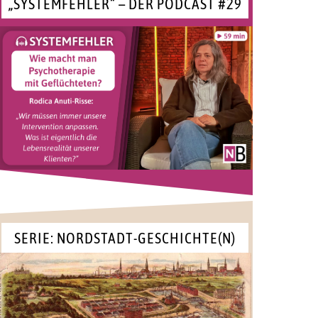
„SYSTEMFEHLER“ – DER PODCAST #29
SERIE: NORDSTADT-GESCHICHTE(N)