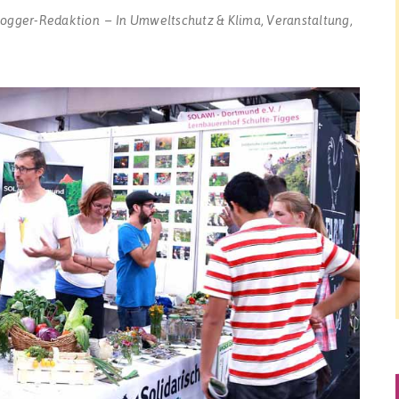
logger-Redaktion
In
Umweltschutz & Klima
,
Veranstaltung
,
ord
en
nnen
lle