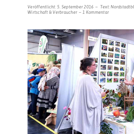
Veröffentlicht:
5. September 2016
Text:
Nordstadtb
zu
Wirtschaft & Verbraucher
1 Kommentar
Besucherrek
bei
FAIR
FRIENDS:
Rund
4.000
BesucherInn
und
TeilnehmerI
in
der
Messe
Westfalenha