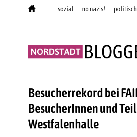
Skip
sozial
no nazis!
politisch
to
content
Besucherrekord bei FAI
BesucherInnen und Tei
Westfalenhalle