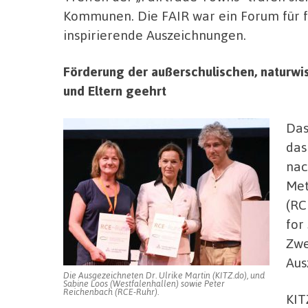
Kommunen. Die FAIR war ein Forum für f
inspirierende Auszeichnungen.
Förderung der außerschulischen, naturwi
und Eltern geehrt
Das
das
nac
Met
(RC
for
Zwe
Aus
Die Ausgezeichneten Dr. Ulrike Martin (KITZ.do), und
Sabine Loos (Westfalenhallen) sowie Peter
Reichenbach (RCE-Ruhr).
KIT