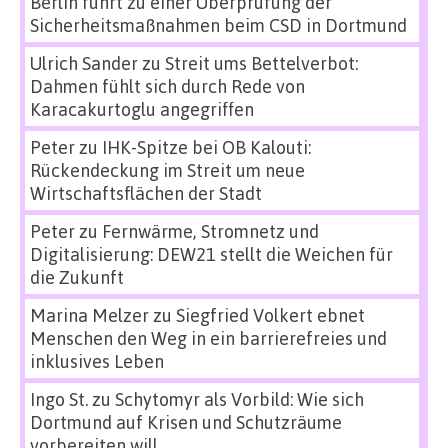
Berlin führt zu einer Überprüfung der
Sicherheitsmaßnahmen beim CSD in Dortmund
Ulrich Sander
zu
Streit ums Bettelverbot:
Dahmen fühlt sich durch Rede von
Karacakurtoglu angegriffen
Peter
zu
IHK-Spitze bei OB Kalouti:
Rückendeckung im Streit um neue
Wirtschaftsflächen der Stadt
Peter
zu
Fernwärme, Stromnetz und
Digitalisierung: DEW21 stellt die Weichen für
die Zukunft
Marina Melzer
zu
Siegfried Volkert ebnet
Menschen den Weg in ein barrierefreies und
inklusives Leben
Ingo St.
zu
Schytomyr als Vorbild: Wie sich
Dortmund auf Krisen und Schutzräume
vorbereiten will