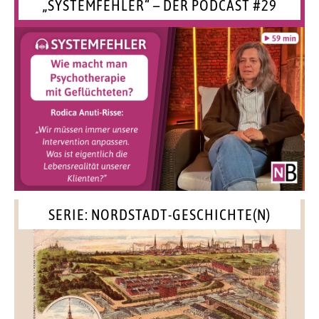
„SYSTEMFEHLER“ – DER PODCAST #29
SERIE: NORDSTADT-GESCHICHTE(N)