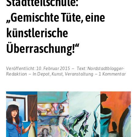
Stadtteilschule:
„Gemischte Tüte, eine
künstlerische
Überraschung!“
Veröffentlicht:
10. Februar 2015
Text:
Nordstadtblogger-
zu
Redaktion
In
Depot
,
Kunst
,
Veranstaltung
1 Kommentar
Ausst
der
Integ
der
Stadt
„Gemi
Tüte,
eine
künst
Überr