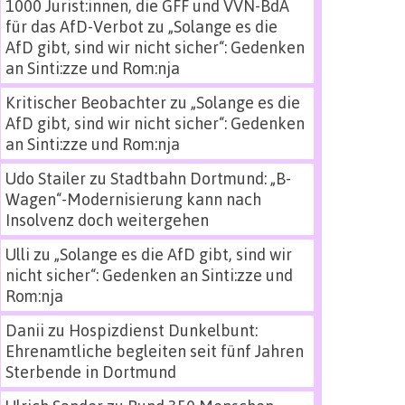
1000 Jurist:innen, die GFF und VVN-BdA
für das AfD-Verbot
zu
„Solange es die
AfD gibt, sind wir nicht sicher“: Gedenken
an Sinti:zze und Rom:nja
Kritischer Beobachter
zu
„Solange es die
AfD gibt, sind wir nicht sicher“: Gedenken
an Sinti:zze und Rom:nja
Udo Stailer
zu
Stadtbahn Dortmund: „B-
Wagen“-Modernisierung kann nach
Insolvenz doch weitergehen
Ulli
zu
„Solange es die AfD gibt, sind wir
nicht sicher“: Gedenken an Sinti:zze und
Rom:nja
Danii
zu
Hospizdienst Dunkelbunt:
Ehrenamtliche begleiten seit fünf Jahren
Sterbende in Dortmund