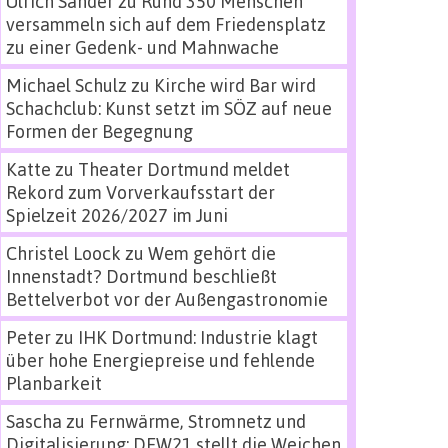
Ulrich Sander
zu
Rund 350 Menschen
versammeln sich auf dem Friedensplatz
zu einer Gedenk- und Mahnwache
Michael Schulz
zu
Kirche wird Bar wird
Schachclub: Kunst setzt im SÖZ auf neue
Formen der Begegnung
Katte
zu
Theater Dortmund meldet
Rekord zum Vorverkaufsstart der
Spielzeit 2026/2027 im Juni
Christel Loock
zu
Wem gehört die
Innenstadt? Dortmund beschließt
Bettelverbot vor der Außengastronomie
Peter
zu
IHK Dortmund: Industrie klagt
über hohe Energiepreise und fehlende
Planbarkeit
Sascha
zu
Fernwärme, Stromnetz und
Digitalisierung: DEW21 stellt die Weichen