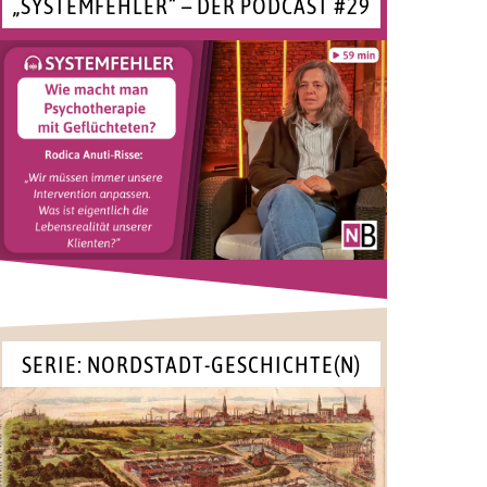
„SYSTEMFEHLER“ – DER PODCAST #29
SERIE: NORDSTADT-GESCHICHTE(N)