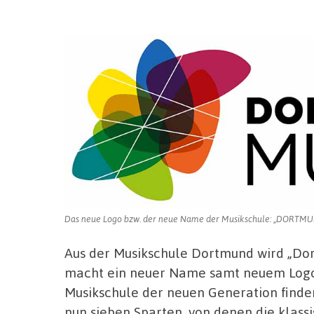
Aus
der
Musikschule
wird
„DORTMUND
MUSIK“
Das neue Logo bzw. der neue Name der Musikschule: „DORTMUN
Aus der Musikschule Dortmund wird „Dor
macht ein neuer Name samt neuem Logo di
Musikschule der neuen Generation finde
nun sieben Sparten, von denen die klassi