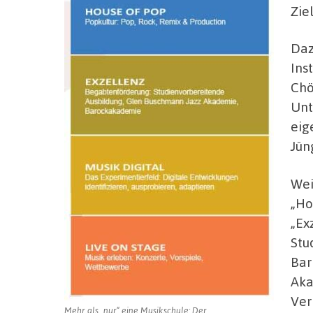
Zie
Daz
Ins
Chö
Unt
eig
Jün
Wei
„Ho
„Ex
Stu
Bar
Aka
Ver
Mehr als „nur“ eine Musikschule: Der