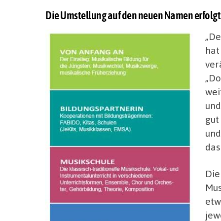
Die Umstellung auf den neuen Namen erfolgt
„De
hat
ver
„Do
wei
und
gut
und
das
Die
Mus
etw
jew