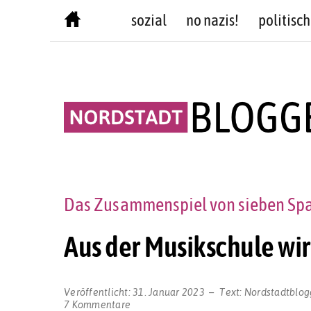
Skip
sozial
no nazis!
politisch
to
content
Das Zusammenspiel von sieben Spar
Aus der Musikschule 
Veröffentlicht:
31. Januar 2023
Text:
Nordstadtblog
zu
7 Kommentare