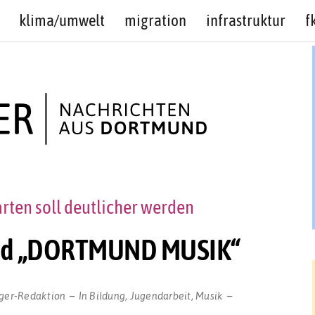
klima/umwelt
migration
infrastruktur
f
ten soll deutlicher werden
wird „DORTMUND MUSIK“
ger-Redaktion
In
Bildung
,
Jugendarbeit
,
Musik