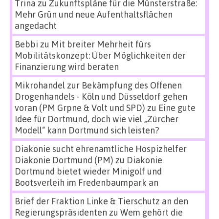
Trina
zu
Zukunftspläne für die Münsterstraße:
Mehr Grün und neue Aufenthaltsflächen
angedacht
Bebbi
zu
Mit breiter Mehrheit fürs
Mobilitätskonzept: Über Möglichkeiten der
Finanzierung wird beraten
Mikrohandel zur Bekämpfung des Offenen
Drogenhandels - Köln und Düsseldorf gehen
voran (PM Grpne & Volt und SPD)
zu
Eine gute
Idee für Dortmund, doch wie viel „Zürcher
Modell“ kann Dortmund sich leisten?
Diakonie sucht ehrenamtliche Hospizhelfer
Diakonie Dortmund (PM)
zu
Diakonie
Dortmund bietet wieder Minigolf und
Bootsverleih im Fredenbaumpark an
Brief der Fraktion Linke & Tierschutz an den
Regierungspräsidenten
zu
Wem gehört die