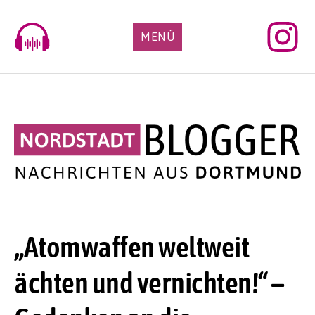
Skip
to
MENÜ
content
„Atomwaffen weltweit
ächten und vernichten!“ –