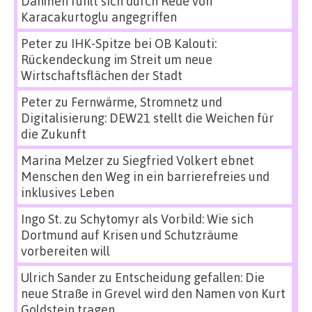
Dahmen fühlt sich durch Rede von
Karacakurtoglu angegriffen
Peter
zu
IHK-Spitze bei OB Kalouti:
Rückendeckung im Streit um neue
Wirtschaftsflächen der Stadt
Peter
zu
Fernwärme, Stromnetz und
Digitalisierung: DEW21 stellt die Weichen für
die Zukunft
Marina Melzer
zu
Siegfried Volkert ebnet
Menschen den Weg in ein barrierefreies und
inklusives Leben
Ingo St.
zu
Schytomyr als Vorbild: Wie sich
Dortmund auf Krisen und Schutzräume
vorbereiten will
Ulrich Sander
zu
Entscheidung gefallen: Die
neue Straße in Grevel wird den Namen von Kurt
Goldstein tragen