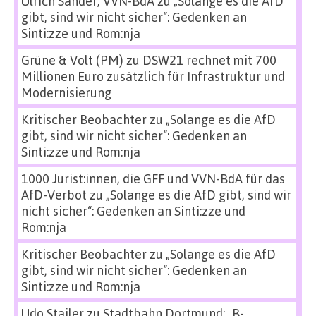
Ulrich Sander, VVN-BdA
zu
„Solange es die AfD
gibt, sind wir nicht sicher“: Gedenken an
Sinti:zze und Rom:nja
Grüne & Volt (PM)
zu
DSW21 rechnet mit 700
Millionen Euro zusätzlich für Infrastruktur und
Modernisierung
Kritischer Beobachter
zu
„Solange es die AfD
gibt, sind wir nicht sicher“: Gedenken an
Sinti:zze und Rom:nja
1000 Jurist:innen, die GFF und VVN-BdA für das
AfD-Verbot
zu
„Solange es die AfD gibt, sind wir
nicht sicher“: Gedenken an Sinti:zze und
Rom:nja
Kritischer Beobachter
zu
„Solange es die AfD
gibt, sind wir nicht sicher“: Gedenken an
Sinti:zze und Rom:nja
Udo Stailer
zu
Stadtbahn Dortmund: „B-