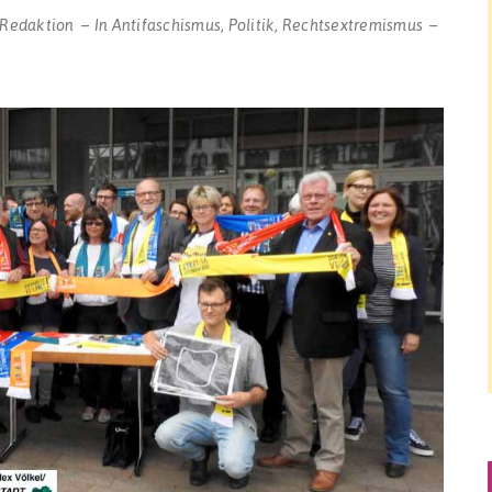
-Redaktion
In
Antifaschismus
,
Politik
,
Rechtsextremismus