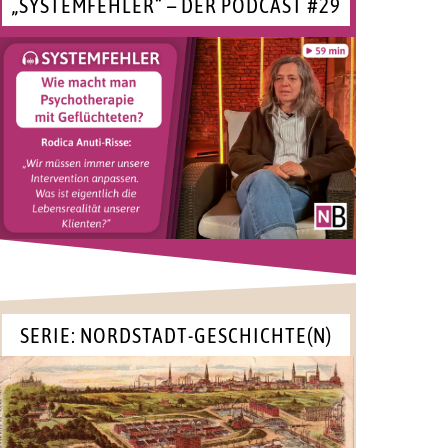
„SYSTEMFEHLER“ – DER PODCAST #29
SERIE: NORDSTADT-GESCHICHTE(N)