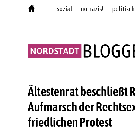
Skip
sozial
no nazis!
politisch
to
content
Ältestenrat beschließt 
Aufmarsch der Rechtsex
friedlichen Protest