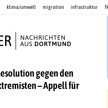
klima/umwelt
migration
infrastruktur
f
Resolution gegen den
tremisten – Appell für