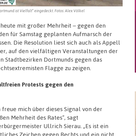
tmund ist Vielfalt“ eingedeckt. Fotos: Alex Völkel
 heute mit großer Mehrheit – gegen den
 den für Samstag geplanten Aufmarsch der
en. Die Resolution liest sich auch als Appell
, auf den vielfältigen Veranstaltungen der
hen Stadtbezirken Dortmunds gegen das
htsextremisten Flagge zu zeigen.
altfreien Protests gegen den
h freue mich über dieses Signal von der
ßen Mehrheit des Rates“, sagt
rbürgermeister Ullrich Sierau. „Es ist ein
tliches Zeichen gegen Rechts und ein nicht