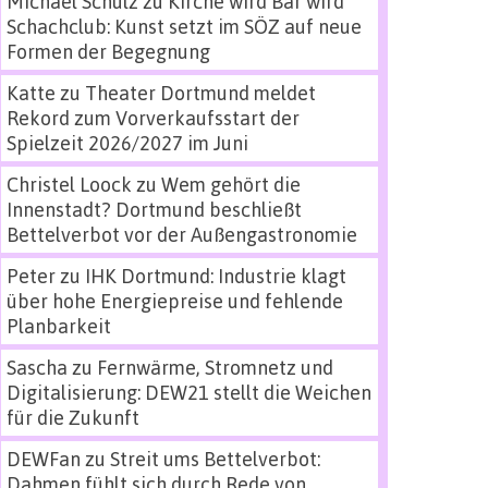
Michael Schulz
zu
Kirche wird Bar wird
Schachclub: Kunst setzt im SÖZ auf neue
Formen der Begegnung
Katte
zu
Theater Dortmund meldet
Rekord zum Vorverkaufsstart der
Spielzeit 2026/2027 im Juni
Christel Loock
zu
Wem gehört die
Innenstadt? Dortmund beschließt
Bettelverbot vor der Außengastronomie
Peter
zu
IHK Dortmund: Industrie klagt
über hohe Energiepreise und fehlende
Planbarkeit
Sascha
zu
Fernwärme, Stromnetz und
Digitalisierung: DEW21 stellt die Weichen
für die Zukunft
DEWFan
zu
Streit ums Bettelverbot:
Dahmen fühlt sich durch Rede von