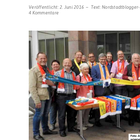
Veröffentlicht:
2. Juni 2016
Text:
Nordstadtblogger
zu
4 Kommentare
Ältestenrat
beschließt
Resolution
gegen
den
Aufmarsch
der
Rechtsextremisten
–
Appell
für
friedlichen
Protest