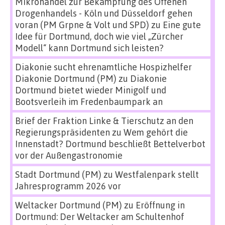
Mikrohandel zur Bekämpfung des Offenen
Drogenhandels - Köln und Düsseldorf gehen
voran (PM Grpne & Volt und SPD)
zu
Eine gute
Idee für Dortmund, doch wie viel „Zürcher
Modell“ kann Dortmund sich leisten?
Diakonie sucht ehrenamtliche Hospizhelfer
Diakonie Dortmund (PM)
zu
Diakonie
Dortmund bietet wieder Minigolf und
Bootsverleih im Fredenbaumpark an
Brief der Fraktion Linke & Tierschutz an den
Regierungspräsidenten
zu
Wem gehört die
Innenstadt? Dortmund beschließt Bettelverbot
vor der Außengastronomie
Stadt Dortmund (PM)
zu
Westfalenpark stellt
Jahresprogramm 2026 vor
Weltacker Dortmund (PM)
zu
Eröffnung in
Dortmund: Der Weltacker am Schultenhof