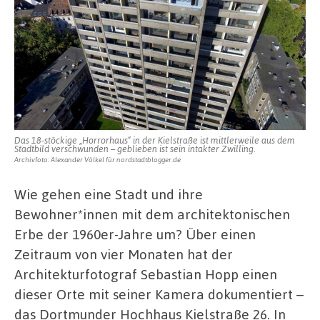
in
der
Kielstraße
Das 18-stöckige „Horrorhaus“ in der Kielstraße ist mittlerweile aus dem
Stadtbild verschwunden – geblieben ist sein intakter Zwilling.
Archivfoto: Alexander Völkel für nordstadtblogger.de
Wie gehen eine Stadt und ihre
Bewohner*innen mit dem architektonischen
Erbe der 1960er-Jahre um? Über einen
Zeitraum von vier Monaten hat der
Architekturfotograf Sebastian Hopp einen
dieser Orte mit seiner Kamera dokumentiert –
das Dortmunder Hochhaus Kielstraße 26. In