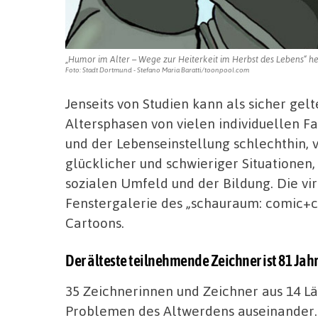
„Humor im Alter – Wege zur Heiterkeit im Herbst des Lebens“ heiß
Foto: Stadt Dortmund - Stefano Maria Baratti/toonpool.com
Jenseits von Studien kann als sicher gel
Altersphasen von vielen individuellen 
und der Lebenseinstellung schlechthin, 
glücklicher und schwieriger Situationen
sozialen Umfeld und der Bildung. Die vir
Fenstergalerie des „schauraum: comic+
Cartoons.
Der älteste teilnehmende Zeichner ist 81 Jahr
35 Zeichnerinnen und Zeichner aus 14 L
Problemen des Altwerdens auseinander. 