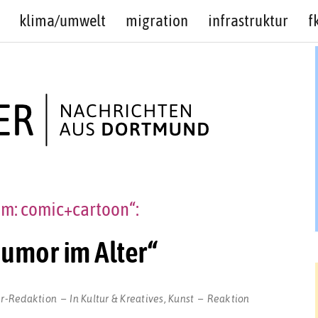
klima/umwelt
migration
infrastruktur
f
um: comic+cartoon“:
Humor im Alter“
r-Redaktion
In
Kultur & Kreatives
,
Kunst
Reaktion