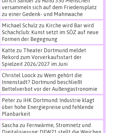
Ulrich Sander
zu
Rund 350 Menschen
versammeln sich auf dem Friedensplatz
zu einer Gedenk- und Mahnwache
Michael Schulz
zu
Kirche wird Bar wird
Schachclub: Kunst setzt im SÖZ auf neue
Formen der Begegnung
Katte
zu
Theater Dortmund meldet
Rekord zum Vorverkaufsstart der
Spielzeit 2026/2027 im Juni
Christel Loock
zu
Wem gehört die
Innenstadt? Dortmund beschließt
Bettelverbot vor der Außengastronomie
Peter
zu
IHK Dortmund: Industrie klagt
über hohe Energiepreise und fehlende
Planbarkeit
Sascha
zu
Fernwärme, Stromnetz und
Digitalisierung: DEW21 stellt die Weichen