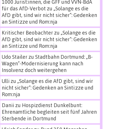
1000 Jurist:innen, die GFF und VVN-BdA
für das AfD-Verbot
zu
„Solange es die
AfD gibt, sind wir nicht sicher“: Gedenken
an Sinti:zze und Rom:nja
Kritischer Beobachter
zu
„Solange es die
AfD gibt, sind wir nicht sicher“: Gedenken
an Sinti:zze und Rom:nja
Udo Stailer
zu
Stadtbahn Dortmund: „B-
Wagen“-Modernisierung kann nach
Insolvenz doch weitergehen
Ulli
zu
„Solange es die AfD gibt, sind wir
nicht sicher“: Gedenken an Sinti:zze und
Rom:nja
Danii
zu
Hospizdienst Dunkelbunt:
Ehrenamtliche begleiten seit fünf Jahren
Sterbende in Dortmund