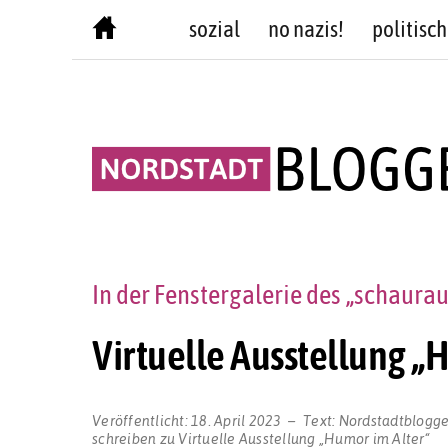
Skip
sozial
no nazis!
politisch
to
content
In der Fenstergalerie des „schaura
Virtuelle Ausstellung „
Veröffentlicht:
18. April 2023
Text:
Nordstadtblogge
schreiben
zu Virtuelle Ausstellung „Humor im Alter“