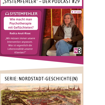
„SYSTEMFEHLER“ – DER PODCAST #29
SERIE: NORDSTADT-GESCHICHTE(N)