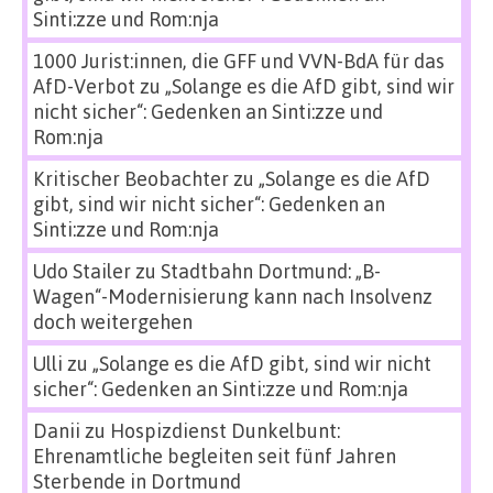
Sinti:zze und Rom:nja
1000 Jurist:innen, die GFF und VVN-BdA für das
AfD-Verbot
zu
„Solange es die AfD gibt, sind wir
nicht sicher“: Gedenken an Sinti:zze und
Rom:nja
Kritischer Beobachter
zu
„Solange es die AfD
gibt, sind wir nicht sicher“: Gedenken an
Sinti:zze und Rom:nja
Udo Stailer
zu
Stadtbahn Dortmund: „B-
Wagen“-Modernisierung kann nach Insolvenz
doch weitergehen
Ulli
zu
„Solange es die AfD gibt, sind wir nicht
sicher“: Gedenken an Sinti:zze und Rom:nja
Danii
zu
Hospizdienst Dunkelbunt:
Ehrenamtliche begleiten seit fünf Jahren
Sterbende in Dortmund