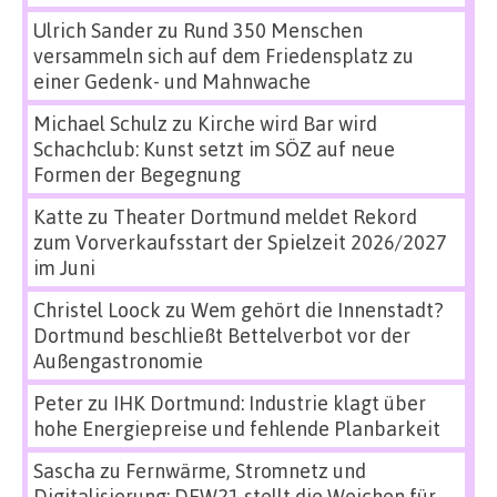
Ulrich Sander
zu
Rund 350 Menschen
versammeln sich auf dem Friedensplatz zu
einer Gedenk- und Mahnwache
Michael Schulz
zu
Kirche wird Bar wird
Schachclub: Kunst setzt im SÖZ auf neue
Formen der Begegnung
Katte
zu
Theater Dortmund meldet Rekord
zum Vorverkaufsstart der Spielzeit 2026/2027
im Juni
Christel Loock
zu
Wem gehört die Innenstadt?
Dortmund beschließt Bettelverbot vor der
Außengastronomie
Peter
zu
IHK Dortmund: Industrie klagt über
hohe Energiepreise und fehlende Planbarkeit
Sascha
zu
Fernwärme, Stromnetz und
Digitalisierung: DEW21 stellt die Weichen für