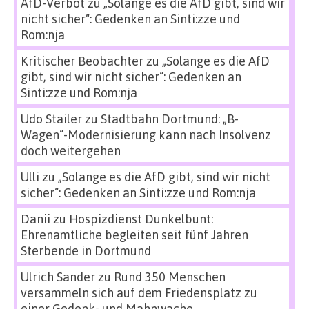
AfD-Verbot
zu
„Solange es die AfD gibt, sind wir
nicht sicher“: Gedenken an Sinti:zze und
Rom:nja
Kritischer Beobachter
zu
„Solange es die AfD
gibt, sind wir nicht sicher“: Gedenken an
Sinti:zze und Rom:nja
Udo Stailer
zu
Stadtbahn Dortmund: „B-
Wagen“-Modernisierung kann nach Insolvenz
doch weitergehen
Ulli
zu
„Solange es die AfD gibt, sind wir nicht
sicher“: Gedenken an Sinti:zze und Rom:nja
Danii
zu
Hospizdienst Dunkelbunt:
Ehrenamtliche begleiten seit fünf Jahren
Sterbende in Dortmund
Ulrich Sander
zu
Rund 350 Menschen
versammeln sich auf dem Friedensplatz zu
einer Gedenk- und Mahnwache