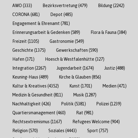
AWO
(333)
Bezirksvertretung
(479)
Bildung
(2242)
CORONA
(681)
Depot
(485)
Engagement & Ehrenamt
(781)
Erinnerungsarbeit & Gedenken
(589)
Flora & Fauna
(384)
Freizeit
(1105)
Gastronomie
(549)
Geschichte
(1375)
Gewerkschaften
(590)
Hafen
(371)
Hoesch & Westfalenhütte
(327)
Integration
(2267)
Jugendarbeit
(1674)
Justiz
(488)
Keuning-Haus
(489)
Kirche & Glauben
(856)
Kultur & Kreatives
(4352)
Kunst
(1701)
Medien
(471)
Medizin & Gesundheit
(811)
Musik
(1287)
Nachhaltigkeit
(426)
Politik
(5381)
Polizei
(1239)
Quartiersmanagement
(460)
Rat
(981)
Rechtsextremismus
(1167)
Refugees Welcome
(904)
Religion
(570)
Soziales
(4443)
Sport
(757)