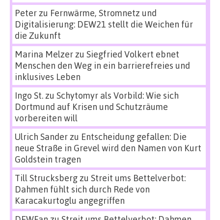
Peter
zu
Fernwärme, Stromnetz und
Digitalisierung: DEW21 stellt die Weichen für
die Zukunft
Marina Melzer
zu
Siegfried Volkert ebnet
Menschen den Weg in ein barrierefreies und
inklusives Leben
Ingo St.
zu
Schytomyr als Vorbild: Wie sich
Dortmund auf Krisen und Schutzräume
vorbereiten will
Ulrich Sander
zu
Entscheidung gefallen: Die
neue Straße in Grevel wird den Namen von Kurt
Goldstein tragen
Till Strucksberg
zu
Streit ums Bettelverbot:
Dahmen fühlt sich durch Rede von
Karacakurtoglu angegriffen
DEWFan
zu
Streit ums Bettelverbot: Dahmen