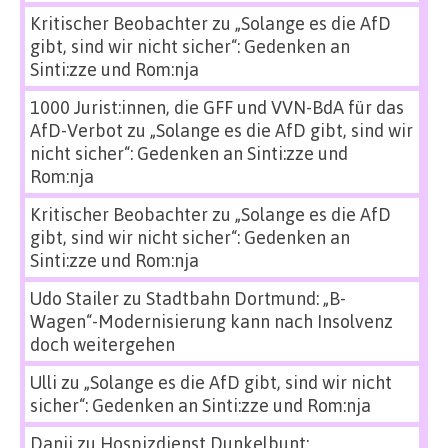
Kritischer Beobachter
zu
„Solange es die AfD
gibt, sind wir nicht sicher“: Gedenken an
Sinti:zze und Rom:nja
1000 Jurist:innen, die GFF und VVN-BdA für das
AfD-Verbot
zu
„Solange es die AfD gibt, sind wir
nicht sicher“: Gedenken an Sinti:zze und
Rom:nja
Kritischer Beobachter
zu
„Solange es die AfD
gibt, sind wir nicht sicher“: Gedenken an
Sinti:zze und Rom:nja
Udo Stailer
zu
Stadtbahn Dortmund: „B-
Wagen“-Modernisierung kann nach Insolvenz
doch weitergehen
Ulli
zu
„Solange es die AfD gibt, sind wir nicht
sicher“: Gedenken an Sinti:zze und Rom:nja
Danii
zu
Hospizdienst Dunkelbunt: