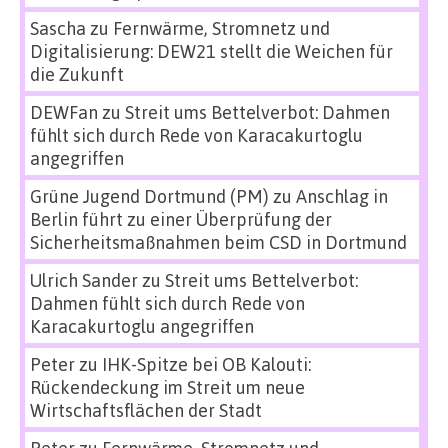
Sascha
zu
Fernwärme, Stromnetz und
Digitalisierung: DEW21 stellt die Weichen für
die Zukunft
DEWFan
zu
Streit ums Bettelverbot: Dahmen
fühlt sich durch Rede von Karacakurtoglu
angegriffen
Grüne Jugend Dortmund (PM)
zu
Anschlag in
Berlin führt zu einer Überprüfung der
Sicherheitsmaßnahmen beim CSD in Dortmund
Ulrich Sander
zu
Streit ums Bettelverbot:
Dahmen fühlt sich durch Rede von
Karacakurtoglu angegriffen
Peter
zu
IHK-Spitze bei OB Kalouti:
Rückendeckung im Streit um neue
Wirtschaftsflächen der Stadt
Peter
zu
Fernwärme, Stromnetz und