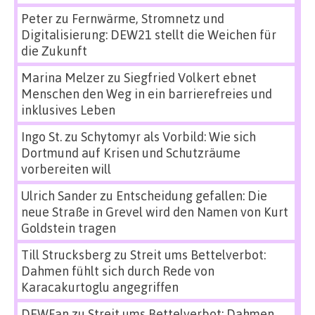
Peter
zu
Fernwärme, Stromnetz und
Digitalisierung: DEW21 stellt die Weichen für
die Zukunft
Marina Melzer
zu
Siegfried Volkert ebnet
Menschen den Weg in ein barrierefreies und
inklusives Leben
Ingo St.
zu
Schytomyr als Vorbild: Wie sich
Dortmund auf Krisen und Schutzräume
vorbereiten will
Ulrich Sander
zu
Entscheidung gefallen: Die
neue Straße in Grevel wird den Namen von Kurt
Goldstein tragen
Till Strucksberg
zu
Streit ums Bettelverbot:
Dahmen fühlt sich durch Rede von
Karacakurtoglu angegriffen
DEWFan
zu
Streit ums Bettelverbot: Dahmen