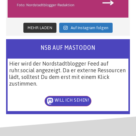
MEHR LADEN
Auf Instagram folgen
NSB AUF MASTODON
Hier wird der Nordstadtblogger Feed auf
ruhr.social angezeigt. Da er externe Ressourcen
lädt, solltest Du dem erst mit einem Klick
zustimmen.
WILL ICH SEHEN!