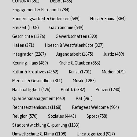
CORONA
(681)
Depot
(485)
Engagement & Ehrenamt
(784)
Erinnerungsarbeit & Gedenken
(589)
Flora & Fauna
(384)
Freizeit
(1108)
Gastronomie
(549)
Geschichte
(1376)
Gewerkschaften
(590)
Hafen
(371)
Hoesch & Westfalenhütte
(327)
Integration
(2267)
Jugendarbeit
(1675)
Justiz
(489)
Keuning-Haus
(489)
Kirche & Glauben
(856)
Kultur & Kreatives
(4352)
Kunst
(1701)
Medien
(471)
Medizin & Gesundheit
(811)
Musik
(1287)
Nachhaltigkeit
(426)
Politik
(5382)
Polizei
(1240)
Quartiersmanagement
(460)
Rat
(981)
Rechtsextremismus
(1168)
Refugees Welcome
(904)
Religion
(570)
Soziales
(4443)
Sport
(758)
Stadtentwicklung & -planung
(1133)
Umweltschutz & Klima
(1108)
Uncategorized
(917)