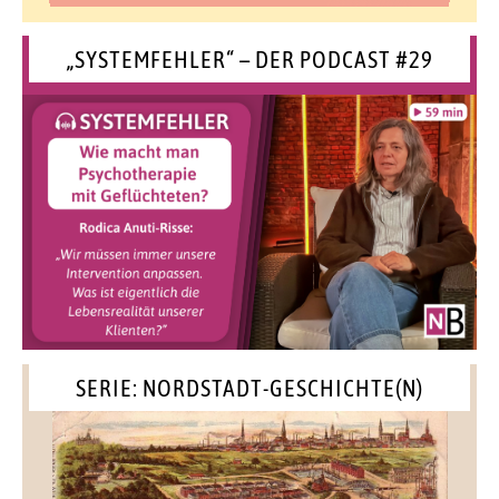
„SYSTEMFEHLER“ – DER PODCAST #29
SERIE: NORDSTADT-GESCHICHTE(N)