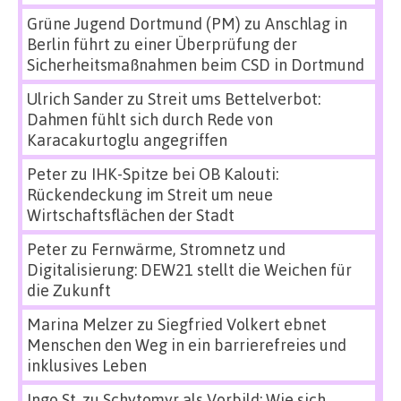
Grüne Jugend Dortmund (PM)
zu
Anschlag in
Berlin führt zu einer Überprüfung der
Sicherheitsmaßnahmen beim CSD in Dortmund
Ulrich Sander
zu
Streit ums Bettelverbot:
Dahmen fühlt sich durch Rede von
Karacakurtoglu angegriffen
Peter
zu
IHK-Spitze bei OB Kalouti:
Rückendeckung im Streit um neue
Wirtschaftsflächen der Stadt
Peter
zu
Fernwärme, Stromnetz und
Digitalisierung: DEW21 stellt die Weichen für
die Zukunft
Marina Melzer
zu
Siegfried Volkert ebnet
Menschen den Weg in ein barrierefreies und
inklusives Leben
Ingo St.
zu
Schytomyr als Vorbild: Wie sich