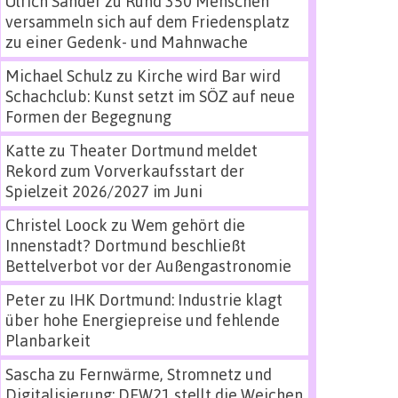
Ulrich Sander
zu
Rund 350 Menschen
versammeln sich auf dem Friedensplatz
zu einer Gedenk- und Mahnwache
Michael Schulz
zu
Kirche wird Bar wird
Schachclub: Kunst setzt im SÖZ auf neue
Formen der Begegnung
Katte
zu
Theater Dortmund meldet
Rekord zum Vorverkaufsstart der
Spielzeit 2026/2027 im Juni
Christel Loock
zu
Wem gehört die
Innenstadt? Dortmund beschließt
Bettelverbot vor der Außengastronomie
Peter
zu
IHK Dortmund: Industrie klagt
über hohe Energiepreise und fehlende
Planbarkeit
Sascha
zu
Fernwärme, Stromnetz und
Digitalisierung: DEW21 stellt die Weichen