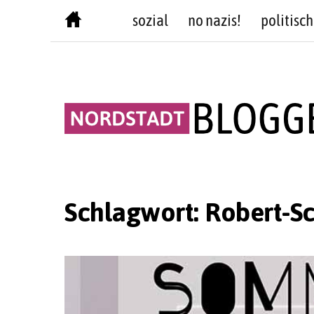
Skip
sozial
no nazis!
politisch
to
content
Schlagwort:
Robert-S