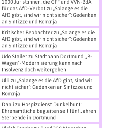
1000 Jurist:innen, die GFF und VVN-BdA
für das AfD-Verbot
zu
„Solange es die
AfD gibt, sind wir nicht sicher“: Gedenken
an Sinti:zze und Rom:nja
Kritischer Beobachter
zu
„Solange es die
AfD gibt, sind wir nicht sicher“: Gedenken
an Sinti:zze und Rom:nja
Udo Stailer
zu
Stadtbahn Dortmund: „B-
Wagen“-Modernisierung kann nach
Insolvenz doch weitergehen
Ulli
zu
„Solange es die AfD gibt, sind wir
nicht sicher“: Gedenken an Sinti:zze und
Rom:nja
Danii
zu
Hospizdienst Dunkelbunt:
Ehrenamtliche begleiten seit fünf Jahren
Sterbende in Dortmund