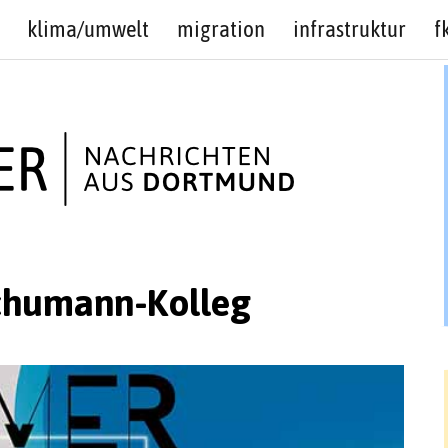
klima/umwelt
migration
infrastruktur
f
chumann-Kolleg