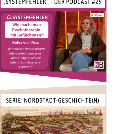
„SYSTEMFEHLER“ – DER PODCAST #29
SERIE: NORDSTADT-GESCHICHTE(N)