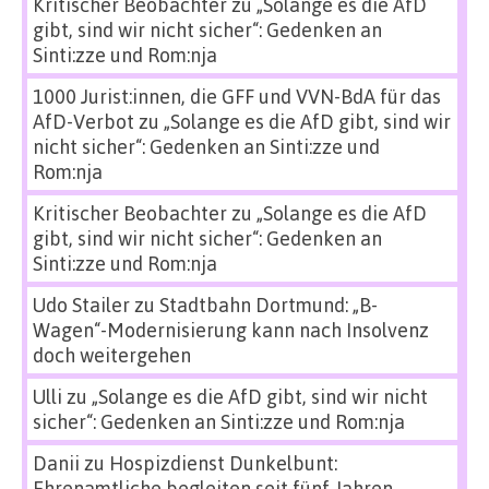
Kritischer Beobachter
zu
„Solange es die AfD
gibt, sind wir nicht sicher“: Gedenken an
Sinti:zze und Rom:nja
1000 Jurist:innen, die GFF und VVN-BdA für das
AfD-Verbot
zu
„Solange es die AfD gibt, sind wir
nicht sicher“: Gedenken an Sinti:zze und
Rom:nja
Kritischer Beobachter
zu
„Solange es die AfD
gibt, sind wir nicht sicher“: Gedenken an
Sinti:zze und Rom:nja
Udo Stailer
zu
Stadtbahn Dortmund: „B-
Wagen“-Modernisierung kann nach Insolvenz
doch weitergehen
Ulli
zu
„Solange es die AfD gibt, sind wir nicht
sicher“: Gedenken an Sinti:zze und Rom:nja
Danii
zu
Hospizdienst Dunkelbunt:
Ehrenamtliche begleiten seit fünf Jahren