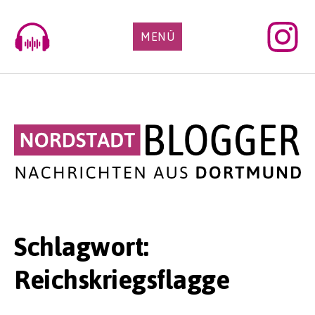
Skip
to
MENÜ
content
Schlagwort:
Reichskriegsflagge