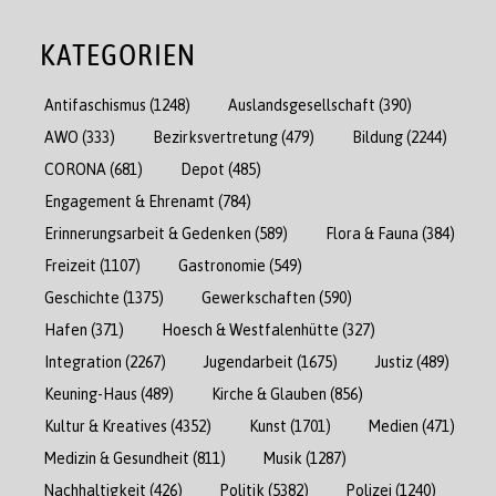
KATEGORIEN
Antifaschismus
(1248)
Auslandsgesellschaft
(390)
AWO
(333)
Bezirksvertretung
(479)
Bildung
(2244)
CORONA
(681)
Depot
(485)
Engagement & Ehrenamt
(784)
Erinnerungsarbeit & Gedenken
(589)
Flora & Fauna
(384)
Freizeit
(1107)
Gastronomie
(549)
Geschichte
(1375)
Gewerkschaften
(590)
Hafen
(371)
Hoesch & Westfalenhütte
(327)
Integration
(2267)
Jugendarbeit
(1675)
Justiz
(489)
Keuning-Haus
(489)
Kirche & Glauben
(856)
Kultur & Kreatives
(4352)
Kunst
(1701)
Medien
(471)
Medizin & Gesundheit
(811)
Musik
(1287)
Nachhaltigkeit
(426)
Politik
(5382)
Polizei
(1240)