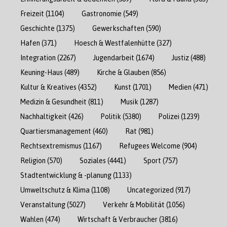
Freizeit
(1104)
Gastronomie
(549)
Geschichte
(1375)
Gewerkschaften
(590)
Hafen
(371)
Hoesch & Westfalenhütte
(327)
Integration
(2267)
Jugendarbeit
(1674)
Justiz
(488)
Keuning-Haus
(489)
Kirche & Glauben
(856)
Kultur & Kreatives
(4352)
Kunst
(1701)
Medien
(471)
Medizin & Gesundheit
(811)
Musik
(1287)
Nachhaltigkeit
(426)
Politik
(5380)
Polizei
(1239)
Quartiersmanagement
(460)
Rat
(981)
Rechtsextremismus
(1167)
Refugees Welcome
(904)
Religion
(570)
Soziales
(4441)
Sport
(757)
Stadtentwicklung & -planung
(1133)
Umweltschutz & Klima
(1108)
Uncategorized
(917)
Veranstaltung
(5027)
Verkehr & Mobilität
(1056)
Wahlen
(474)
Wirtschaft & Verbraucher
(3816)