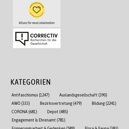
KATEGORIEN
Antifaschismus
(1247)
Auslandsgesellschaft
(390)
AWO
(333)
Bezirksvertretung
(479)
Bildung
(2241)
CORONA
(681)
Depot
(485)
Engagement & Ehrenamt
(781)
Erinnerungsarbeit & Gedenken
(589)
Flora & Fauna
(383)