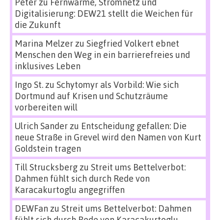
Peter
zu
Fernwärme, Stromnetz und
Digitalisierung: DEW21 stellt die Weichen für
die Zukunft
Marina Melzer
zu
Siegfried Volkert ebnet
Menschen den Weg in ein barrierefreies und
inklusives Leben
Ingo St.
zu
Schytomyr als Vorbild: Wie sich
Dortmund auf Krisen und Schutzräume
vorbereiten will
Ulrich Sander
zu
Entscheidung gefallen: Die
neue Straße in Grevel wird den Namen von Kurt
Goldstein tragen
Till Strucksberg
zu
Streit ums Bettelverbot:
Dahmen fühlt sich durch Rede von
Karacakurtoglu angegriffen
DEWFan
zu
Streit ums Bettelverbot: Dahmen
fühlt sich durch Rede von Karacakurtoglu