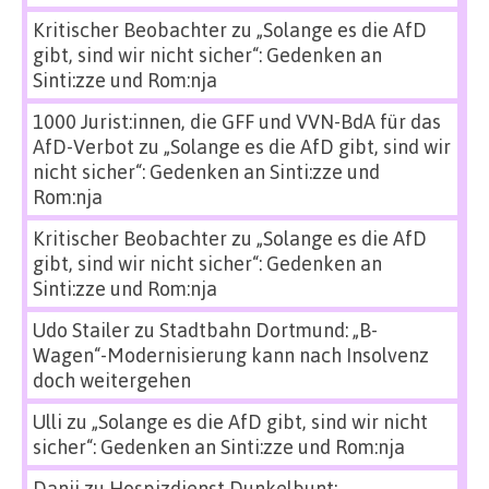
Kritischer Beobachter
zu
„Solange es die AfD
gibt, sind wir nicht sicher“: Gedenken an
Sinti:zze und Rom:nja
1000 Jurist:innen, die GFF und VVN-BdA für das
AfD-Verbot
zu
„Solange es die AfD gibt, sind wir
nicht sicher“: Gedenken an Sinti:zze und
Rom:nja
Kritischer Beobachter
zu
„Solange es die AfD
gibt, sind wir nicht sicher“: Gedenken an
Sinti:zze und Rom:nja
Udo Stailer
zu
Stadtbahn Dortmund: „B-
Wagen“-Modernisierung kann nach Insolvenz
doch weitergehen
Ulli
zu
„Solange es die AfD gibt, sind wir nicht
sicher“: Gedenken an Sinti:zze und Rom:nja
Danii
zu
Hospizdienst Dunkelbunt: