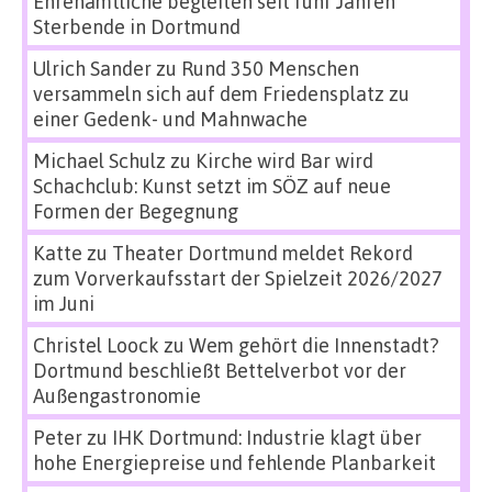
Ehrenamtliche begleiten seit fünf Jahren
Sterbende in Dortmund
Ulrich Sander
zu
Rund 350 Menschen
versammeln sich auf dem Friedensplatz zu
einer Gedenk- und Mahnwache
Michael Schulz
zu
Kirche wird Bar wird
Schachclub: Kunst setzt im SÖZ auf neue
Formen der Begegnung
Katte
zu
Theater Dortmund meldet Rekord
zum Vorverkaufsstart der Spielzeit 2026/2027
im Juni
Christel Loock
zu
Wem gehört die Innenstadt?
Dortmund beschließt Bettelverbot vor der
Außengastronomie
Peter
zu
IHK Dortmund: Industrie klagt über
hohe Energiepreise und fehlende Planbarkeit