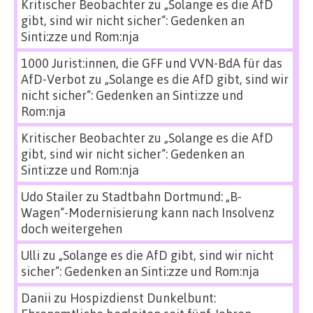
Kritischer Beobachter
zu
„Solange es die AfD
gibt, sind wir nicht sicher“: Gedenken an
Sinti:zze und Rom:nja
1000 Jurist:innen, die GFF und VVN-BdA für das
AfD-Verbot
zu
„Solange es die AfD gibt, sind wir
nicht sicher“: Gedenken an Sinti:zze und
Rom:nja
Kritischer Beobachter
zu
„Solange es die AfD
gibt, sind wir nicht sicher“: Gedenken an
Sinti:zze und Rom:nja
Udo Stailer
zu
Stadtbahn Dortmund: „B-
Wagen“-Modernisierung kann nach Insolvenz
doch weitergehen
Ulli
zu
„Solange es die AfD gibt, sind wir nicht
sicher“: Gedenken an Sinti:zze und Rom:nja
Danii
zu
Hospizdienst Dunkelbunt: