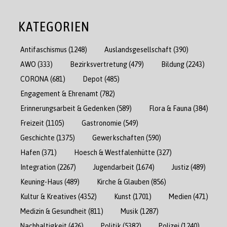
KATEGORIEN
Antifaschismus
(1248)
Auslandsgesellschaft
(390)
AWO
(333)
Bezirksvertretung
(479)
Bildung
(2243)
CORONA
(681)
Depot
(485)
Engagement & Ehrenamt
(782)
Erinnerungsarbeit & Gedenken
(589)
Flora & Fauna
(384)
Freizeit
(1105)
Gastronomie
(549)
Geschichte
(1375)
Gewerkschaften
(590)
Hafen
(371)
Hoesch & Westfalenhütte
(327)
Integration
(2267)
Jugendarbeit
(1674)
Justiz
(489)
Keuning-Haus
(489)
Kirche & Glauben
(856)
Kultur & Kreatives
(4352)
Kunst
(1701)
Medien
(471)
Medizin & Gesundheit
(811)
Musik
(1287)
Nachhaltigkeit
(426)
Politik
(5382)
Polizei
(1240)