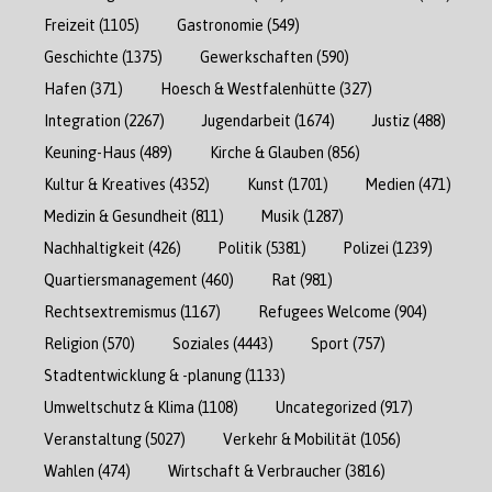
Freizeit
(1105)
Gastronomie
(549)
Geschichte
(1375)
Gewerkschaften
(590)
Hafen
(371)
Hoesch & Westfalenhütte
(327)
Integration
(2267)
Jugendarbeit
(1674)
Justiz
(488)
Keuning-Haus
(489)
Kirche & Glauben
(856)
Kultur & Kreatives
(4352)
Kunst
(1701)
Medien
(471)
Medizin & Gesundheit
(811)
Musik
(1287)
Nachhaltigkeit
(426)
Politik
(5381)
Polizei
(1239)
Quartiersmanagement
(460)
Rat
(981)
Rechtsextremismus
(1167)
Refugees Welcome
(904)
Religion
(570)
Soziales
(4443)
Sport
(757)
Stadtentwicklung & -planung
(1133)
Umweltschutz & Klima
(1108)
Uncategorized
(917)
Veranstaltung
(5027)
Verkehr & Mobilität
(1056)
Wahlen
(474)
Wirtschaft & Verbraucher
(3816)