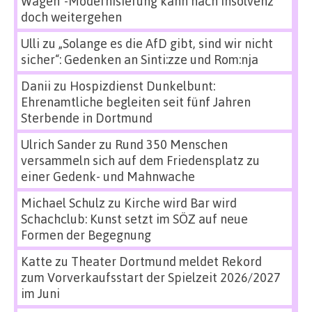
Wagen“-Modernisierung kann nach Insolvenz
doch weitergehen
Ulli
zu
„Solange es die AfD gibt, sind wir nicht
sicher“: Gedenken an Sinti:zze und Rom:nja
Danii
zu
Hospizdienst Dunkelbunt:
Ehrenamtliche begleiten seit fünf Jahren
Sterbende in Dortmund
Ulrich Sander
zu
Rund 350 Menschen
versammeln sich auf dem Friedensplatz zu
einer Gedenk- und Mahnwache
Michael Schulz
zu
Kirche wird Bar wird
Schachclub: Kunst setzt im SÖZ auf neue
Formen der Begegnung
Katte
zu
Theater Dortmund meldet Rekord
zum Vorverkaufsstart der Spielzeit 2026/2027
im Juni