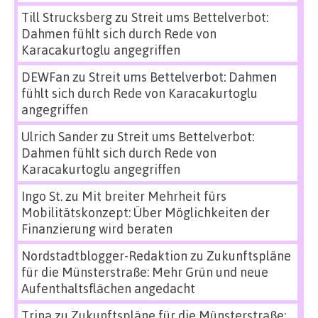
Till Strucksberg
zu
Streit ums Bettelverbot:
Dahmen fühlt sich durch Rede von
Karacakurtoglu angegriffen
DEWFan
zu
Streit ums Bettelverbot: Dahmen
fühlt sich durch Rede von Karacakurtoglu
angegriffen
Ulrich Sander
zu
Streit ums Bettelverbot:
Dahmen fühlt sich durch Rede von
Karacakurtoglu angegriffen
Ingo St.
zu
Mit breiter Mehrheit fürs
Mobilitätskonzept: Über Möglichkeiten der
Finanzierung wird beraten
Nordstadtblogger-Redaktion
zu
Zukunftspläne
für die Münsterstraße: Mehr Grün und neue
Aufenthaltsflächen angedacht
Trina
zu
Zukunftspläne für die Münsterstraße: