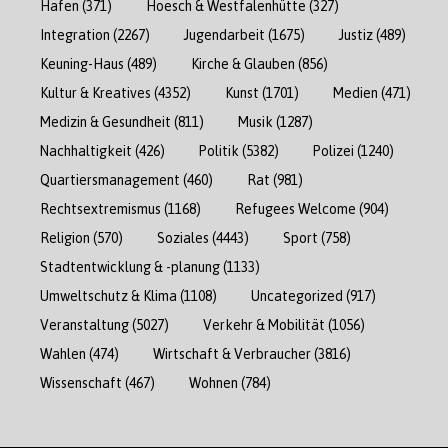
Hafen
(371)
Hoesch & Westfalenhütte
(327)
Integration
(2267)
Jugendarbeit
(1675)
Justiz
(489)
Keuning-Haus
(489)
Kirche & Glauben
(856)
Kultur & Kreatives
(4352)
Kunst
(1701)
Medien
(471)
Medizin & Gesundheit
(811)
Musik
(1287)
Nachhaltigkeit
(426)
Politik
(5382)
Polizei
(1240)
Quartiersmanagement
(460)
Rat
(981)
Rechtsextremismus
(1168)
Refugees Welcome
(904)
Religion
(570)
Soziales
(4443)
Sport
(758)
Stadtentwicklung & -planung
(1133)
Umweltschutz & Klima
(1108)
Uncategorized
(917)
Veranstaltung
(5027)
Verkehr & Mobilität
(1056)
Wahlen
(474)
Wirtschaft & Verbraucher
(3816)
Wissenschaft
(467)
Wohnen
(784)