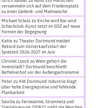
Ulrich Sander
zu
Rund 350 Menschen
versammeln sich auf dem Friedensplatz
zu einer Gedenk- und Mahnwache
Michael Schulz
zu
Kirche wird Bar wird
Schachclub: Kunst setzt im SÖZ auf neue
Formen der Begegnung
Katte
zu
Theater Dortmund meldet
Rekord zum Vorverkaufsstart der
Spielzeit 2026/2027 im Juni
Christel Loock
zu
Wem gehört die
Innenstadt? Dortmund beschließt
Bettelverbot vor der Außengastronomie
Peter
zu
IHK Dortmund: Industrie klagt
über hohe Energiepreise und fehlende
Planbarkeit
Sascha
zu
Fernwärme, Stromnetz und
Digitalisierung: DEW21 stellt die Weichen