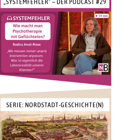
„SYSTEMFEHLER“ – DER PODCAST #29
SERIE: NORDSTADT-GESCHICHTE(N)