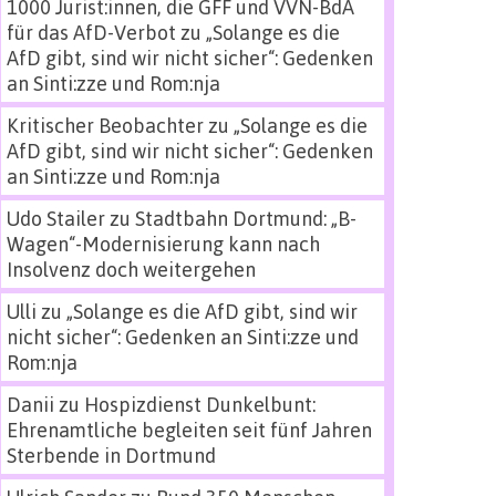
1000 Jurist:innen, die GFF und VVN-BdA
für das AfD-Verbot
zu
„Solange es die
AfD gibt, sind wir nicht sicher“: Gedenken
an Sinti:zze und Rom:nja
Kritischer Beobachter
zu
„Solange es die
AfD gibt, sind wir nicht sicher“: Gedenken
an Sinti:zze und Rom:nja
Udo Stailer
zu
Stadtbahn Dortmund: „B-
Wagen“-Modernisierung kann nach
Insolvenz doch weitergehen
Ulli
zu
„Solange es die AfD gibt, sind wir
nicht sicher“: Gedenken an Sinti:zze und
Rom:nja
Danii
zu
Hospizdienst Dunkelbunt:
Ehrenamtliche begleiten seit fünf Jahren
Sterbende in Dortmund