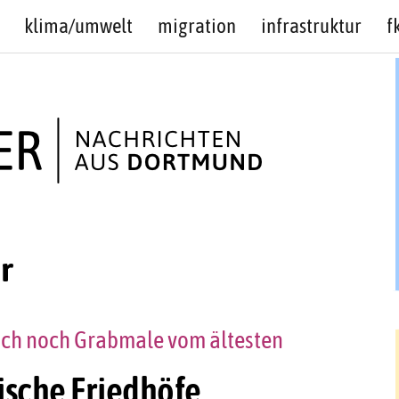
klima/umwelt
migration
infrastruktur
f
r
sich noch Grabmale vom ältesten
dische Friedhöfe