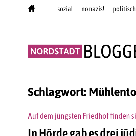
Skip
sozial
no nazis!
politisch
to
content
Schlagwort:
Mühlento
Auf dem jüngsten Friedhof finden 
In Hörde gab es drei jü