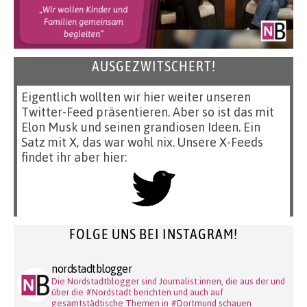
AUSGEZWITSCHERT!
Eigentlich wollten wir hier weiter unseren
Twitter-Feed präsentieren. Aber so ist das mit
Elon Musk und seinen grandiosen Ideen. Ein
Satz mit X, das war wohl nix. Unsere X-Feeds
findet ihr aber hier:
FOLGE UNS BEI INSTAGRAM!
nordstadtblogger
Die Nordstadtblogger sind Journalist:innen, die aus der und
über die #Nordstadt berichten und auch auf
gesamtstädtische Themen in #Dortmund schauen