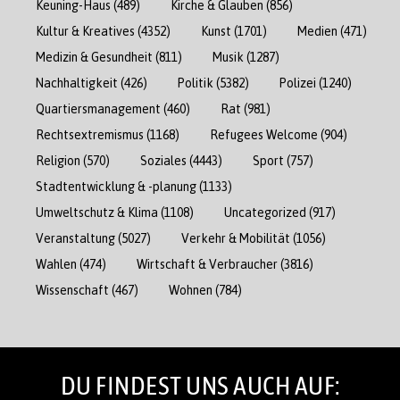
Keuning-Haus
(489)
Kirche & Glauben
(856)
Kultur & Kreatives
(4352)
Kunst
(1701)
Medien
(471)
Medizin & Gesundheit
(811)
Musik
(1287)
Nachhaltigkeit
(426)
Politik
(5382)
Polizei
(1240)
Quartiersmanagement
(460)
Rat
(981)
Rechtsextremismus
(1168)
Refugees Welcome
(904)
Religion
(570)
Soziales
(4443)
Sport
(757)
Stadtentwicklung & -planung
(1133)
Umweltschutz & Klima
(1108)
Uncategorized
(917)
Veranstaltung
(5027)
Verkehr & Mobilität
(1056)
Wahlen
(474)
Wirtschaft & Verbraucher
(3816)
Wissenschaft
(467)
Wohnen
(784)
DU FINDEST UNS AUCH AUF: