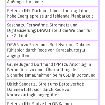
Außengastronomie
Peter
zu
IHK Dortmund: Industrie klagt über
hohe Energiepreise und fehlende Planbarkeit
Sascha
zu
Fernwärme, Stromnetz und
Digitalisierung: DEW21 stellt die Weichen für
die Zukunft
DEWFan
zu
Streit ums Bettelverbot: Dahmen
fühlt sich durch Rede von Karacakurtoglu
angegriffen
Grüne Jugend Dortmund (PM)
zu
Anschlag in
Berlin führt zu einer Überprüfung der
Sicherheitsmaßnahmen beim CSD in Dortmund
Ulrich Sander
zu
Streit ums Bettelverbot:
Dahmen fühlt sich durch Rede von
Karacakurtoglu angegriffen
Peter
zu
IHK-Spitze bei OB Kalouti: