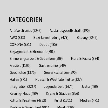
KATEGORIEN
Antifaschismus
(1247)
Auslandsgesellschaft
(390)
AWO
(333)
Bezirksvertretung
(479)
Bildung
(2242)
CORONA
(681)
Depot
(485)
Engagement & Ehrenamt
(781)
Erinnerungsarbeit & Gedenken
(589)
Flora & Fauna
(384)
Freizeit
(1105)
Gastronomie
(549)
Geschichte
(1375)
Gewerkschaften
(590)
Hafen
(371)
Hoesch & Westfalenhütte
(327)
Integration
(2267)
Jugendarbeit
(1674)
Justiz
(488)
Keuning-Haus
(489)
Kirche & Glauben
(856)
Kultur & Kreatives
(4352)
Kunst
(1701)
Medien
(471)
Medizin & Gesundheit
(811)
Musik
(1287)