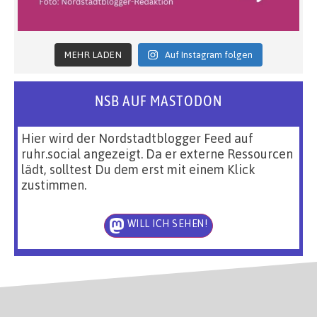
MEHR LADEN
Auf Instagram folgen
NSB AUF MASTODON
Hier wird der Nordstadtblogger Feed auf
ruhr.social angezeigt. Da er externe Ressourcen
lädt, solltest Du dem erst mit einem Klick
zustimmen.
WILL ICH SEHEN!