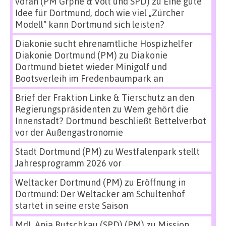
voran (PM Grpne & Volt und SPD)
zu
Eine gute
Idee für Dortmund, doch wie viel „Zürcher
Modell“ kann Dortmund sich leisten?
Diakonie sucht ehrenamtliche Hospizhelfer
Diakonie Dortmund (PM)
zu
Diakonie
Dortmund bietet wieder Minigolf und
Bootsverleih im Fredenbaumpark an
Brief der Fraktion Linke & Tierschutz an den
Regierungspräsidenten
zu
Wem gehört die
Innenstadt? Dortmund beschließt Bettelverbot
vor der Außengastronomie
Stadt Dortmund (PM)
zu
Westfalenpark stellt
Jahresprogramm 2026 vor
Weltacker Dortmund (PM)
zu
Eröffnung in
Dortmund: Der Weltacker am Schultenhof
startet in seine erste Saison
MdL Anja Butschkau (SPD) (PM)
zu
Mission