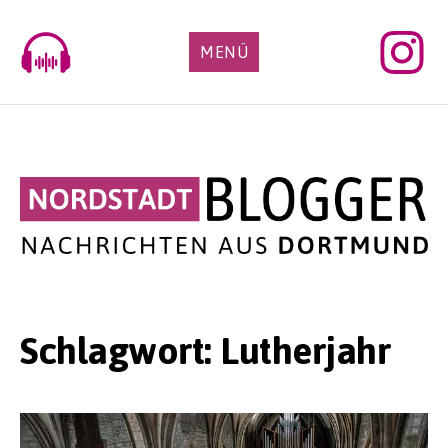
Skip
to
MENÜ
content
Schlagwort:
Lutherjahr