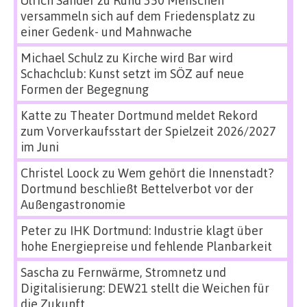
Ulrich Sander
zu
Rund 350 Menschen
versammeln sich auf dem Friedensplatz zu
einer Gedenk- und Mahnwache
Michael Schulz
zu
Kirche wird Bar wird
Schachclub: Kunst setzt im SÖZ auf neue
Formen der Begegnung
Katte
zu
Theater Dortmund meldet Rekord
zum Vorverkaufsstart der Spielzeit 2026/2027
im Juni
Christel Loock
zu
Wem gehört die Innenstadt?
Dortmund beschließt Bettelverbot vor der
Außengastronomie
Peter
zu
IHK Dortmund: Industrie klagt über
hohe Energiepreise und fehlende Planbarkeit
Sascha
zu
Fernwärme, Stromnetz und
Digitalisierung: DEW21 stellt die Weichen für
die Zukunft