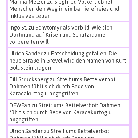
Marina Melzer
zu
Siegfried Volkert ebnet
Menschen den Weg in ein barrierefreies und
inklusives Leben
Ingo St.
zu
Schytomyr als Vorbild: Wie sich
Dortmund auf Krisen und Schutzräume
vorbereiten will
Ulrich Sander
zu
Entscheidung gefallen: Die
neue Straße in Grevel wird den Namen von Kurt
Goldstein tragen
Till Strucksberg
zu
Streit ums Bettelverbot:
Dahmen fühlt sich durch Rede von
Karacakurtoglu angegriffen
DEWFan
zu
Streit ums Bettelverbot: Dahmen
fühlt sich durch Rede von Karacakurtoglu
angegriffen
Ulrich Sander
zu
Streit ums Bettelverbot: