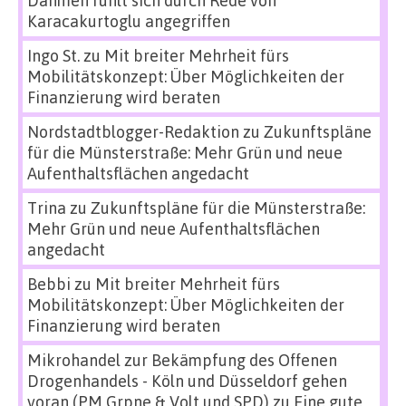
Dahmen fühlt sich durch Rede von
Karacakurtoglu angegriffen
Ingo St.
zu
Mit breiter Mehrheit fürs
Mobilitätskonzept: Über Möglichkeiten der
Finanzierung wird beraten
Nordstadtblogger-Redaktion
zu
Zukunftspläne
für die Münsterstraße: Mehr Grün und neue
Aufenthaltsflächen angedacht
Trina
zu
Zukunftspläne für die Münsterstraße:
Mehr Grün und neue Aufenthaltsflächen
angedacht
Bebbi
zu
Mit breiter Mehrheit fürs
Mobilitätskonzept: Über Möglichkeiten der
Finanzierung wird beraten
Mikrohandel zur Bekämpfung des Offenen
Drogenhandels - Köln und Düsseldorf gehen
voran (PM Grpne & Volt und SPD)
zu
Eine gute