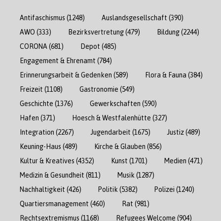
Antifaschismus
(1248)
Auslandsgesellschaft
(390)
AWO
(333)
Bezirksvertretung
(479)
Bildung
(2244)
CORONA
(681)
Depot
(485)
Engagement & Ehrenamt
(784)
Erinnerungsarbeit & Gedenken
(589)
Flora & Fauna
(384)
Freizeit
(1108)
Gastronomie
(549)
Geschichte
(1376)
Gewerkschaften
(590)
Hafen
(371)
Hoesch & Westfalenhütte
(327)
Integration
(2267)
Jugendarbeit
(1675)
Justiz
(489)
Keuning-Haus
(489)
Kirche & Glauben
(856)
Kultur & Kreatives
(4352)
Kunst
(1701)
Medien
(471)
Medizin & Gesundheit
(811)
Musik
(1287)
Nachhaltigkeit
(426)
Politik
(5382)
Polizei
(1240)
Quartiersmanagement
(460)
Rat
(981)
Rechtsextremismus
(1168)
Refugees Welcome
(904)