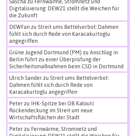
Sascha
zu
Fernwärme, Stromnetz und
Digitalisierung: DEW21 stellt die Weichen für
die Zukunft
DEWFan
zu
Streit ums Bettelverbot: Dahmen
fühlt sich durch Rede von Karacakurtoglu
angegriffen
Grüne Jugend Dortmund (PM)
zu
Anschlag in
Berlin führt zu einer Überprüfung der
Sicherheitsmaßnahmen beim CSD in Dortmund
Ulrich Sander
zu
Streit ums Bettelverbot:
Dahmen fühlt sich durch Rede von
Karacakurtoglu angegriffen
Peter
zu
IHK-Spitze bei OB Kalouti:
Rückendeckung im Streit um neue
Wirtschaftsflächen der Stadt
Peter
zu
Fernwärme, Stromnetz und
Digitalisierung: DEW21 stellt die Weichen für