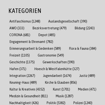
KATEGORIEN
Antifaschismus
(1248)
Auslandsgesellschaft
(390)
AWO
(333)
Bezirksvertretung
(479)
Bildung
(2243)
CORONA
(681)
Depot
(485)
Engagement & Ehrenamt
(782)
Erinnerungsarbeit & Gedenken
(589)
Flora & Fauna
(384)
Freizeit
(1105)
Gastronomie
(549)
Geschichte
(1375)
Gewerkschaften
(590)
Hafen
(371)
Hoesch & Westfalenhütte
(327)
Integration
(2267)
Jugendarbeit
(1674)
Justiz
(489)
Keuning-Haus
(489)
Kirche & Glauben
(856)
Kultur & Kreatives
(4352)
Kunst
(1701)
Medien
(471)
Medizin & Gesundheit
(811)
Musik
(1287)
Nachhaltigkeit
(426)
Politik
(5382)
Polizei
(1240)