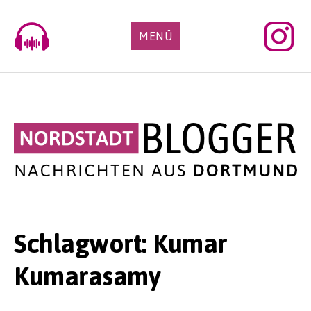
Skip
to
MENÜ
content
Schlagwort:
Kumar
Kumarasamy