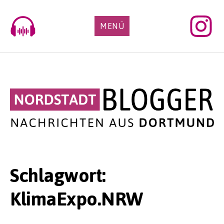
Skip
to
MENÜ
content
Schlagwort:
KlimaExpo.NRW