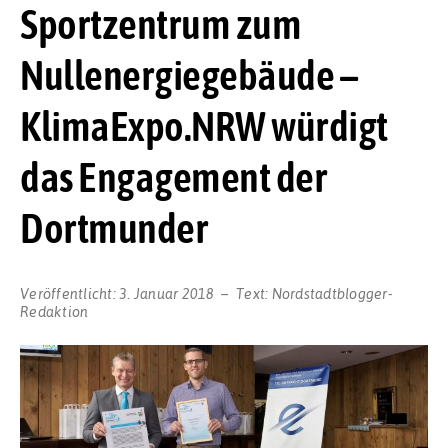
Sportzentrum zum
Nullenergiegebäude –
KlimaExpo.NRW würdigt
das Engagement der
Dortmunder
Veröffentlicht:
3. Januar 2018
Text:
Nordstadtblogger-
Redaktion