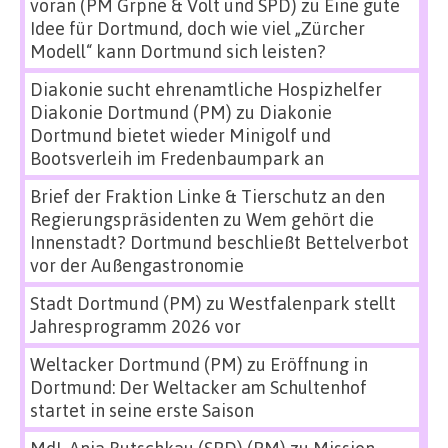
voran (PM Grpne & Volt und SPD)
zu
Eine gute
Idee für Dortmund, doch wie viel „Zürcher
Modell“ kann Dortmund sich leisten?
Diakonie sucht ehrenamtliche Hospizhelfer
Diakonie Dortmund (PM)
zu
Diakonie
Dortmund bietet wieder Minigolf und
Bootsverleih im Fredenbaumpark an
Brief der Fraktion Linke & Tierschutz an den
Regierungspräsidenten
zu
Wem gehört die
Innenstadt? Dortmund beschließt Bettelverbot
vor der Außengastronomie
Stadt Dortmund (PM)
zu
Westfalenpark stellt
Jahresprogramm 2026 vor
Weltacker Dortmund (PM)
zu
Eröffnung in
Dortmund: Der Weltacker am Schultenhof
startet in seine erste Saison
MdL Anja Butschkau (SPD) (PM)
zu
Mission