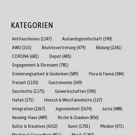
KATEGORIEN
Antifaschismus
(1247)
Auslandsgesellschaft
(390)
AWO
(333)
Bezirksvertretung
(479)
Bildung
(2241)
CORONA
(681)
Depot
(485)
Engagement & Ehrenamt
(781)
Erinnerungsarbeit & Gedenken
(589)
Flora & Fauna
(384)
Freizeit
(1105)
Gastronomie
(549)
Geschichte
(1375)
Gewerkschaften
(590)
Hafen
(371)
Hoesch & Westfalenhütte
(327)
Integration
(2267)
Jugendarbeit
(1674)
Justiz
(488)
Keuning-Haus
(489)
Kirche & Glauben
(856)
Kultur & Kreatives
(4352)
Kunst
(1701)
Medien
(471)
Medizin & Gesundheit
(811)
Musik
(1287)