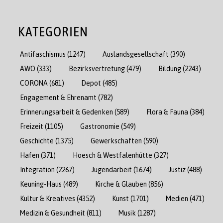
KATEGORIEN
Antifaschismus
(1247)
Auslandsgesellschaft
(390)
AWO
(333)
Bezirksvertretung
(479)
Bildung
(2243)
CORONA
(681)
Depot
(485)
Engagement & Ehrenamt
(782)
Erinnerungsarbeit & Gedenken
(589)
Flora & Fauna
(384)
Freizeit
(1105)
Gastronomie
(549)
Geschichte
(1375)
Gewerkschaften
(590)
Hafen
(371)
Hoesch & Westfalenhütte
(327)
Integration
(2267)
Jugendarbeit
(1674)
Justiz
(488)
Keuning-Haus
(489)
Kirche & Glauben
(856)
Kultur & Kreatives
(4352)
Kunst
(1701)
Medien
(471)
Medizin & Gesundheit
(811)
Musik
(1287)