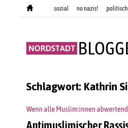
Skip
sozial
no nazis!
politisch
to
content
Schlagwort:
Kathrin S
Wenn alle Muslim:innen abwertend
Antimuslimischer Rassis