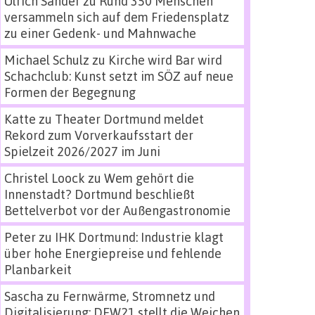
Ulrich Sander
zu
Rund 350 Menschen
versammeln sich auf dem Friedensplatz
zu einer Gedenk- und Mahnwache
Michael Schulz
zu
Kirche wird Bar wird
Schachclub: Kunst setzt im SÖZ auf neue
Formen der Begegnung
Katte
zu
Theater Dortmund meldet
Rekord zum Vorverkaufsstart der
Spielzeit 2026/2027 im Juni
Christel Loock
zu
Wem gehört die
Innenstadt? Dortmund beschließt
Bettelverbot vor der Außengastronomie
Peter
zu
IHK Dortmund: Industrie klagt
über hohe Energiepreise und fehlende
Planbarkeit
Sascha
zu
Fernwärme, Stromnetz und
Digitalisierung: DEW21 stellt die Weichen