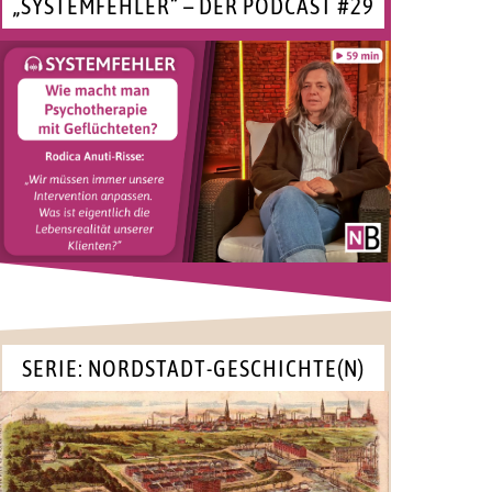
„SYSTEMFEHLER“ – DER PODCAST #29
SERIE: NORDSTADT-GESCHICHTE(N)