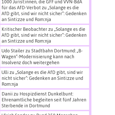
1000 Jurist:innen, die GFF und VVN-BdA
für das AfD-Verbot
zu
„Solange es die
AfD gibt, sind wir nicht sicher“: Gedenken
an Sinti:zze und Rom:nja
Kritischer Beobachter
zu
„Solange es die
AfD gibt, sind wir nicht sicher“: Gedenken
an Sinti:zze und Rom:nja
Udo Stailer
zu
Stadtbahn Dortmund: „B-
Wagen“-Modernisierung kann nach
Insolvenz doch weitergehen
Ulli
zu
„Solange es die AfD gibt, sind wir
nicht sicher“: Gedenken an Sinti:zze und
Rom:nja
Danii
zu
Hospizdienst Dunkelbunt:
Ehrenamtliche begleiten seit fünf Jahren
Sterbende in Dortmund