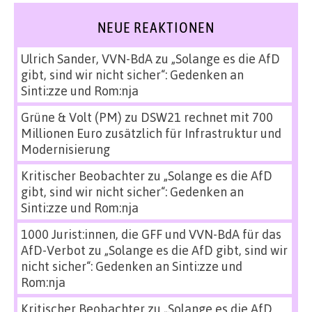
NEUE REAKTIONEN
Ulrich Sander, VVN-BdA
zu
„Solange es die AfD
gibt, sind wir nicht sicher“: Gedenken an
Sinti:zze und Rom:nja
Grüne & Volt (PM)
zu
DSW21 rechnet mit 700
Millionen Euro zusätzlich für Infrastruktur und
Modernisierung
Kritischer Beobachter
zu
„Solange es die AfD
gibt, sind wir nicht sicher“: Gedenken an
Sinti:zze und Rom:nja
1000 Jurist:innen, die GFF und VVN-BdA für das
AfD-Verbot
zu
„Solange es die AfD gibt, sind wir
nicht sicher“: Gedenken an Sinti:zze und
Rom:nja
Kritischer Beobachter
zu
„Solange es die AfD