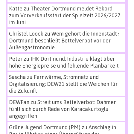
Katte
zu
Theater Dortmund meldet Rekord
zum Vorverkaufsstart der Spielzeit 2026/2027
im Juni
Christel Loock
zu
Wem gehört die Innenstadt?
Dortmund beschließt Bettelverbot vor der
Außengastronomie
Peter
zu
IHK Dortmund: Industrie klagt über
hohe Energiepreise und fehlende Planbarkeit
Sascha
zu
Fernwärme, Stromnetz und
Digitalisierung: DEW21 stellt die Weichen für
die Zukunft
DEWFan
zu
Streit ums Bettelverbot: Dahmen
fühlt sich durch Rede von Karacakurtoglu
angegriffen
Grüne Jugend Dortmund (PM)
zu
Anschlag in
Berlin führt zu einer Überprüfung der