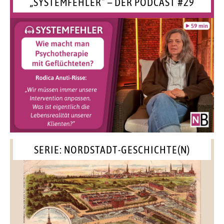
„SYSTEMFEHLER“ – DER PODCAST #29
SERIE: NORDSTADT-GESCHICHTE(N)