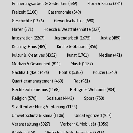
Erinnerungsarbeit & Gedenken
(589)
Flora & Fauna
(384)
Freizeit
(1108)
Gastronomie
(549)
Geschichte
(1376)
Gewerkschaften
(590)
Hafen
(371)
Hoesch & Westfalenhütte
(327)
Integration
(2267)
Jugendarbeit
(1675)
Justiz
(489)
Keuning-Haus
(489)
Kirche & Glauben
(856)
Kultur & Kreatives
(4352)
Kunst
(1701)
Medien
(471)
Medizin & Gesundheit
(811)
Musik
(1287)
Nachhaltigkeit
(426)
Politik
(5382)
Polizei
(1240)
Quartiersmanagement
(460)
Rat
(981)
Rechtsextremismus
(1168)
Refugees Welcome
(904)
Religion
(570)
Soziales
(4443)
Sport
(758)
Stadtentwicklung & -planung
(1133)
Umweltschutz & Klima
(1108)
Uncategorized
(917)
Veranstaltung
(5027)
Verkehr & Mobilität
(1056)
Wahlen
(474)
Wirtschaft & Verbraucher
(3816)