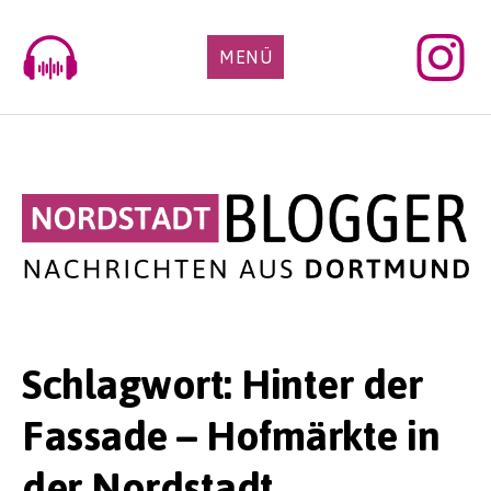
Skip
to
MENÜ
content
Schlagwort:
Hinter der
Fassade – Hofmärkte in
der Nordstadt