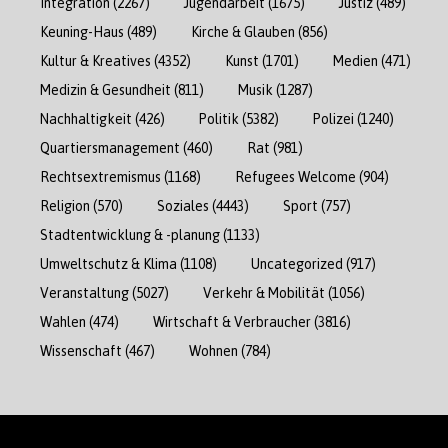
Integration
(2267)
Jugendarbeit
(1675)
Justiz
(489)
Keuning-Haus
(489)
Kirche & Glauben
(856)
Kultur & Kreatives
(4352)
Kunst
(1701)
Medien
(471)
Medizin & Gesundheit
(811)
Musik
(1287)
Nachhaltigkeit
(426)
Politik
(5382)
Polizei
(1240)
Quartiersmanagement
(460)
Rat
(981)
Rechtsextremismus
(1168)
Refugees Welcome
(904)
Religion
(570)
Soziales
(4443)
Sport
(757)
Stadtentwicklung & -planung
(1133)
Umweltschutz & Klima
(1108)
Uncategorized
(917)
Veranstaltung
(5027)
Verkehr & Mobilität
(1056)
Wahlen
(474)
Wirtschaft & Verbraucher
(3816)
Wissenschaft
(467)
Wohnen
(784)