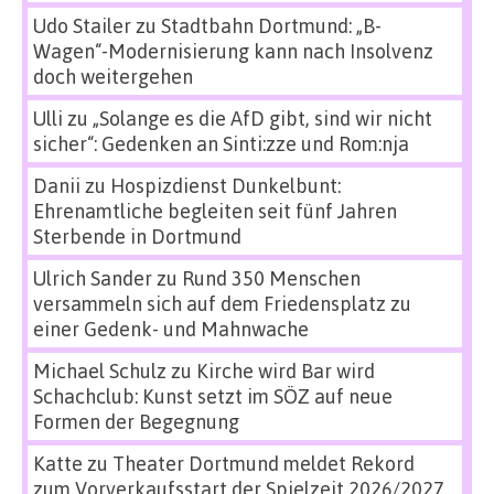
Udo Stailer
zu
Stadtbahn Dortmund: „B-
Wagen“-Modernisierung kann nach Insolvenz
doch weitergehen
Ulli
zu
„Solange es die AfD gibt, sind wir nicht
sicher“: Gedenken an Sinti:zze und Rom:nja
Danii
zu
Hospizdienst Dunkelbunt:
Ehrenamtliche begleiten seit fünf Jahren
Sterbende in Dortmund
Ulrich Sander
zu
Rund 350 Menschen
versammeln sich auf dem Friedensplatz zu
einer Gedenk- und Mahnwache
Michael Schulz
zu
Kirche wird Bar wird
Schachclub: Kunst setzt im SÖZ auf neue
Formen der Begegnung
Katte
zu
Theater Dortmund meldet Rekord
zum Vorverkaufsstart der Spielzeit 2026/2027