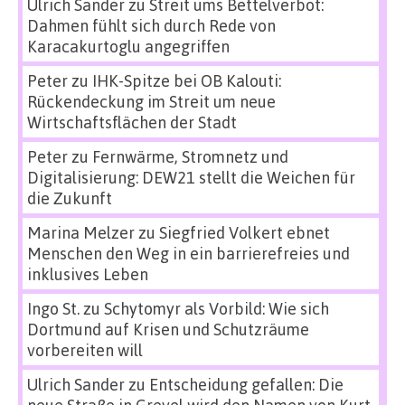
Ulrich Sander
zu
Streit ums Bettelverbot:
Dahmen fühlt sich durch Rede von
Karacakurtoglu angegriffen
Peter
zu
IHK-Spitze bei OB Kalouti:
Rückendeckung im Streit um neue
Wirtschaftsflächen der Stadt
Peter
zu
Fernwärme, Stromnetz und
Digitalisierung: DEW21 stellt die Weichen für
die Zukunft
Marina Melzer
zu
Siegfried Volkert ebnet
Menschen den Weg in ein barrierefreies und
inklusives Leben
Ingo St.
zu
Schytomyr als Vorbild: Wie sich
Dortmund auf Krisen und Schutzräume
vorbereiten will
Ulrich Sander
zu
Entscheidung gefallen: Die
neue Straße in Grevel wird den Namen von Kurt