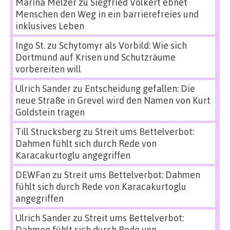
Marina Melzer
zu
Siegfried Volkert ebnet
Menschen den Weg in ein barrierefreies und
inklusives Leben
Ingo St.
zu
Schytomyr als Vorbild: Wie sich
Dortmund auf Krisen und Schutzräume
vorbereiten will
Ulrich Sander
zu
Entscheidung gefallen: Die
neue Straße in Grevel wird den Namen von Kurt
Goldstein tragen
Till Strucksberg
zu
Streit ums Bettelverbot:
Dahmen fühlt sich durch Rede von
Karacakurtoglu angegriffen
DEWFan
zu
Streit ums Bettelverbot: Dahmen
fühlt sich durch Rede von Karacakurtoglu
angegriffen
Ulrich Sander
zu
Streit ums Bettelverbot:
Dahmen fühlt sich durch Rede von