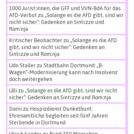
1000 Jurist:innen, die GFF und VVN-BdA für das
AfD-Verbot
zu
„Solange es die AfD gibt, sind wir
nicht sicher“: Gedenken an Sinti:zze und
Rom:nja
Kritischer Beobachter
zu
„Solange es die AfD
gibt, sind wir nicht sicher“: Gedenken an
Sinti:zze und Rom:nja
Udo Stailer
zu
Stadtbahn Dortmund: „B-
Wagen“-Modernisierung kann nach Insolvenz
doch weitergehen
Ulli
zu
„Solange es die AfD gibt, sind wir nicht
sicher“: Gedenken an Sinti:zze und Rom:nja
Danii
zu
Hospizdienst Dunkelbunt:
Ehrenamtliche begleiten seit fünf Jahren
Sterbende in Dortmund
Ulrich Sander
zu
Rund 350 Menschen