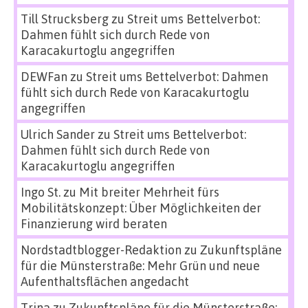
Till Strucksberg
zu
Streit ums Bettelverbot:
Dahmen fühlt sich durch Rede von
Karacakurtoglu angegriffen
DEWFan
zu
Streit ums Bettelverbot: Dahmen
fühlt sich durch Rede von Karacakurtoglu
angegriffen
Ulrich Sander
zu
Streit ums Bettelverbot:
Dahmen fühlt sich durch Rede von
Karacakurtoglu angegriffen
Ingo St.
zu
Mit breiter Mehrheit fürs
Mobilitätskonzept: Über Möglichkeiten der
Finanzierung wird beraten
Nordstadtblogger-Redaktion
zu
Zukunftspläne
für die Münsterstraße: Mehr Grün und neue
Aufenthaltsflächen angedacht
Trina
zu
Zukunftspläne für die Münsterstraße: