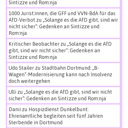
Sinti:zze und Rom:nja
1000 Jurist:innen, die GFF und VVN-BdA für das
AfD-Verbot
zu
„Solange es die AfD gibt, sind wir
nicht sicher“: Gedenken an Sinti:zze und
Rom:nja
Kritischer Beobachter
zu
„Solange es die AfD
gibt, sind wir nicht sicher“: Gedenken an
Sinti:zze und Rom:nja
Udo Stailer
zu
Stadtbahn Dortmund: „B-
Wagen“-Modernisierung kann nach Insolvenz
doch weitergehen
Ulli
zu
„Solange es die AfD gibt, sind wir nicht
sicher“: Gedenken an Sinti:zze und Rom:nja
Danii
zu
Hospizdienst Dunkelbunt:
Ehrenamtliche begleiten seit fünf Jahren
Sterbende in Dortmund