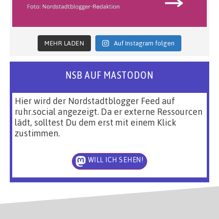
MEHR LADEN
Auf Instagram folgen
NSB AUF MASTODON
Hier wird der Nordstadtblogger Feed auf
ruhr.social angezeigt. Da er externe Ressourcen
lädt, solltest Du dem erst mit einem Klick
zustimmen.
WILL ICH SEHEN!