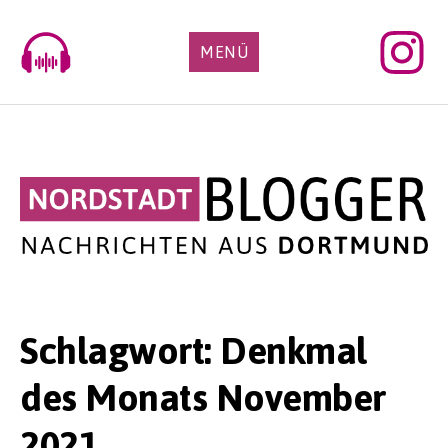
Skip
to
MENÜ
content
Schlagwort:
Denkmal
des Monats November
2021