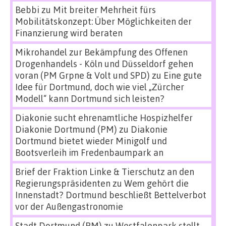
Bebbi
zu
Mit breiter Mehrheit fürs
Mobilitätskonzept: Über Möglichkeiten der
Finanzierung wird beraten
Mikrohandel zur Bekämpfung des Offenen
Drogenhandels - Köln und Düsseldorf gehen
voran (PM Grpne & Volt und SPD)
zu
Eine gute
Idee für Dortmund, doch wie viel „Zürcher
Modell“ kann Dortmund sich leisten?
Diakonie sucht ehrenamtliche Hospizhelfer
Diakonie Dortmund (PM)
zu
Diakonie
Dortmund bietet wieder Minigolf und
Bootsverleih im Fredenbaumpark an
Brief der Fraktion Linke & Tierschutz an den
Regierungspräsidenten
zu
Wem gehört die
Innenstadt? Dortmund beschließt Bettelverbot
vor der Außengastronomie
Stadt Dortmund (PM)
zu
Westfalenpark stellt