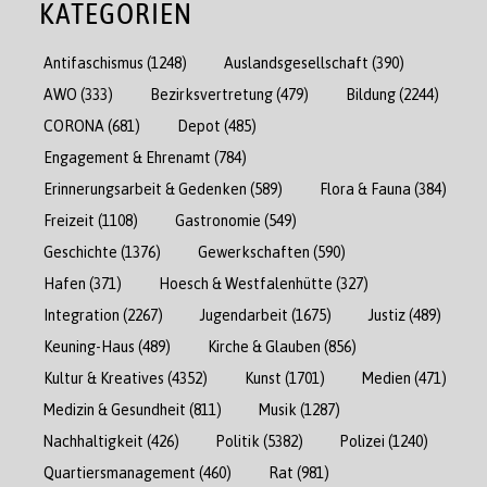
KATEGORIEN
Antifaschismus
(1248)
Auslandsgesellschaft
(390)
AWO
(333)
Bezirksvertretung
(479)
Bildung
(2244)
CORONA
(681)
Depot
(485)
Engagement & Ehrenamt
(784)
Erinnerungsarbeit & Gedenken
(589)
Flora & Fauna
(384)
Freizeit
(1108)
Gastronomie
(549)
Geschichte
(1376)
Gewerkschaften
(590)
Hafen
(371)
Hoesch & Westfalenhütte
(327)
Integration
(2267)
Jugendarbeit
(1675)
Justiz
(489)
Keuning-Haus
(489)
Kirche & Glauben
(856)
Kultur & Kreatives
(4352)
Kunst
(1701)
Medien
(471)
Medizin & Gesundheit
(811)
Musik
(1287)
Nachhaltigkeit
(426)
Politik
(5382)
Polizei
(1240)
Quartiersmanagement
(460)
Rat
(981)