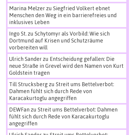
Marina Melzer
zu
Siegfried Volkert ebnet
Menschen den Weg in ein barrierefreies und
inklusives Leben
Ingo St.
zu
Schytomyr als Vorbild: Wie sich
Dortmund auf Krisen und Schutzräume
vorbereiten will
Ulrich Sander
zu
Entscheidung gefallen: Die
neue Straße in Grevel wird den Namen von Kurt
Goldstein tragen
Till Strucksberg
zu
Streit ums Bettelverbot:
Dahmen fühlt sich durch Rede von
Karacakurtoglu angegriffen
DEWFan
zu
Streit ums Bettelverbot: Dahmen
fühlt sich durch Rede von Karacakurtoglu
angegriffen
Ulrich Sander
zu
Streit ums Bettelverbot: