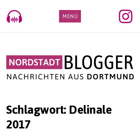
Skip
to
MENÜ
content
Schlagwort:
Delinale
2017