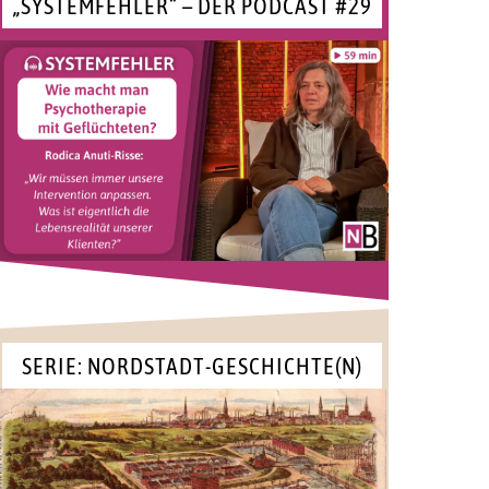
„SYSTEMFEHLER“ – DER PODCAST #29
SERIE: NORDSTADT-GESCHICHTE(N)