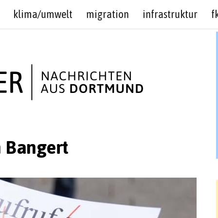
klima/umwelt
migration
infrastruktur
f
h Bangert