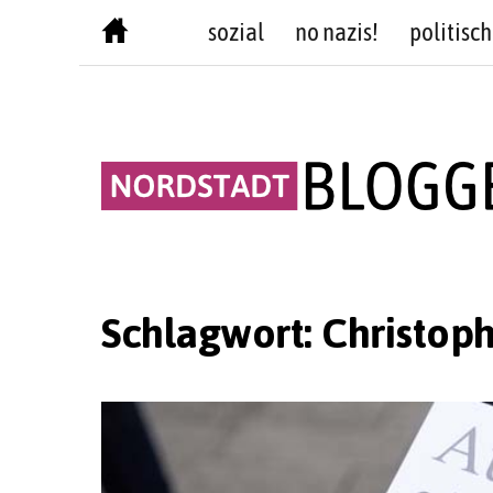
Skip
sozial
no nazis!
politisch
to
content
Schlagwort:
Christop