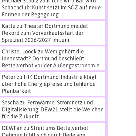
Michael Schulz
zu
Kirche wird Bar wird
Schachclub: Kunst setzt im SÖZ auf neue
Formen der Begegnung
Katte
zu
Theater Dortmund meldet
Rekord zum Vorverkaufsstart der
Spielzeit 2026/2027 im Juni
Christel Loock
zu
Wem gehört die
Innenstadt? Dortmund beschließt
Bettelverbot vor der Außengastronomie
Peter
zu
IHK Dortmund: Industrie klagt
über hohe Energiepreise und fehlende
Planbarkeit
Sascha
zu
Fernwärme, Stromnetz und
Digitalisierung: DEW21 stellt die Weichen
für die Zukunft
DEWFan
zu
Streit ums Bettelverbot:
Dahmen fühlt sich durch Rede von