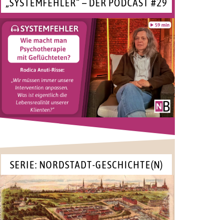
„SYSTEMFEHLER“ – DER PODCAST #29
SERIE: NORDSTADT-GESCHICHTE(N)