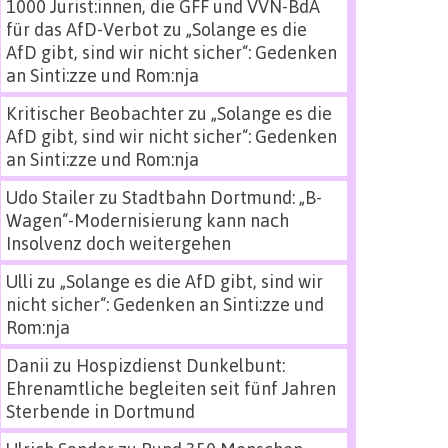
1000 Jurist:innen, die GFF und VVN-BdA
für das AfD-Verbot
zu
„Solange es die
AfD gibt, sind wir nicht sicher“: Gedenken
an Sinti:zze und Rom:nja
Kritischer Beobachter
zu
„Solange es die
AfD gibt, sind wir nicht sicher“: Gedenken
an Sinti:zze und Rom:nja
Udo Stailer
zu
Stadtbahn Dortmund: „B-
Wagen“-Modernisierung kann nach
Insolvenz doch weitergehen
Ulli
zu
„Solange es die AfD gibt, sind wir
nicht sicher“: Gedenken an Sinti:zze und
Rom:nja
Danii
zu
Hospizdienst Dunkelbunt:
Ehrenamtliche begleiten seit fünf Jahren
Sterbende in Dortmund