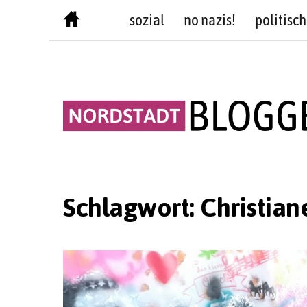
Skip
sozial
no nazis!
politisch
to
content
Schlagwort:
Christian