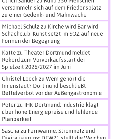
Ulrich Sander
zu
Rund 350 Menschen
versammeln sich auf dem Friedensplatz
zu einer Gedenk- und Mahnwache
Michael Schulz
zu
Kirche wird Bar wird
Schachclub: Kunst setzt im SÖZ auf neue
Formen der Begegnung
Katte
zu
Theater Dortmund meldet
Rekord zum Vorverkaufsstart der
Spielzeit 2026/2027 im Juni
Christel Loock
zu
Wem gehört die
Innenstadt? Dortmund beschließt
Bettelverbot vor der Außengastronomie
Peter
zu
IHK Dortmund: Industrie klagt
über hohe Energiepreise und fehlende
Planbarkeit
Sascha
zu
Fernwärme, Stromnetz und
Digitalisierung: DEW21 stellt die Weichen