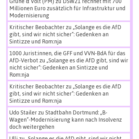
Grüne & Volt (PM)
zu
DSW21 rechnet mit 700
Millionen Euro zusätzlich für Infrastruktur und
Modernisierung
Kritischer Beobachter
zu
„Solange es die AfD
gibt, sind wir nicht sicher“: Gedenken an
Sinti:zze und Rom:nja
1000 Jurist:innen, die GFF und VVN-BdA für das
AfD-Verbot
zu
„Solange es die AfD gibt, sind wir
nicht sicher“: Gedenken an Sinti:zze und
Rom:nja
Kritischer Beobachter
zu
„Solange es die AfD
gibt, sind wir nicht sicher“: Gedenken an
Sinti:zze und Rom:nja
Udo Stailer
zu
Stadtbahn Dortmund: „B-
Wagen“-Modernisierung kann nach Insolvenz
doch weitergehen
Ulli
zu
„Solange es die AfD gibt, sind wir nicht