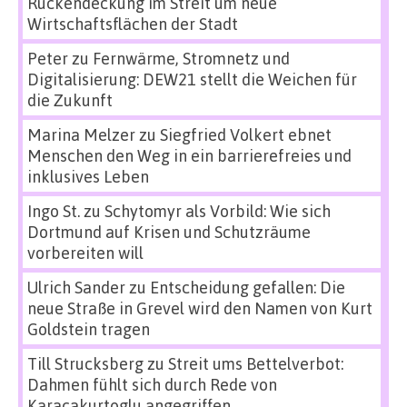
Rückendeckung im Streit um neue
Wirtschaftsflächen der Stadt
Peter
zu
Fernwärme, Stromnetz und
Digitalisierung: DEW21 stellt die Weichen für
die Zukunft
Marina Melzer
zu
Siegfried Volkert ebnet
Menschen den Weg in ein barrierefreies und
inklusives Leben
Ingo St.
zu
Schytomyr als Vorbild: Wie sich
Dortmund auf Krisen und Schutzräume
vorbereiten will
Ulrich Sander
zu
Entscheidung gefallen: Die
neue Straße in Grevel wird den Namen von Kurt
Goldstein tragen
Till Strucksberg
zu
Streit ums Bettelverbot:
Dahmen fühlt sich durch Rede von
Karacakurtoglu angegriffen