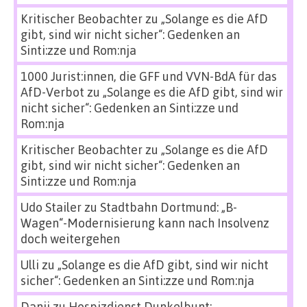
Kritischer Beobachter
zu
„Solange es die AfD
gibt, sind wir nicht sicher“: Gedenken an
Sinti:zze und Rom:nja
1000 Jurist:innen, die GFF und VVN-BdA für das
AfD-Verbot
zu
„Solange es die AfD gibt, sind wir
nicht sicher“: Gedenken an Sinti:zze und
Rom:nja
Kritischer Beobachter
zu
„Solange es die AfD
gibt, sind wir nicht sicher“: Gedenken an
Sinti:zze und Rom:nja
Udo Stailer
zu
Stadtbahn Dortmund: „B-
Wagen“-Modernisierung kann nach Insolvenz
doch weitergehen
Ulli
zu
„Solange es die AfD gibt, sind wir nicht
sicher“: Gedenken an Sinti:zze und Rom:nja
Danii
zu
Hospizdienst Dunkelbunt: