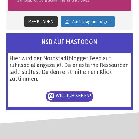
MEHR LADEN
Auf Instagram folgen
NSB AUF MASTODON
Hier wird der Nordstadtblogger Feed auf
ruhr.social angezeigt. Da er externe Ressourcen
lädt, solltest Du dem erst mit einem Klick
zustimmen.
WILL ICH SEHEN!