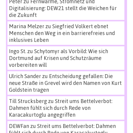
Peter
zu
Fernwärme, Stromnetz und
Digitalisierung: DEW21 stellt die Weichen für
die Zukunft
Marina Melzer
zu
Siegfried Volkert ebnet
Menschen den Weg in ein barrierefreies und
inklusives Leben
Ingo St.
zu
Schytomyr als Vorbild: Wie sich
Dortmund auf Krisen und Schutzräume
vorbereiten will
Ulrich Sander
zu
Entscheidung gefallen: Die
neue Straße in Grevel wird den Namen von Kurt
Goldstein tragen
Till Strucksberg
zu
Streit ums Bettelverbot:
Dahmen fühlt sich durch Rede von
Karacakurtoglu angegriffen
DEWFan
zu
Streit ums Bettelverbot: Dahmen
fühlt sich durch Rede von Karacakurtoglu