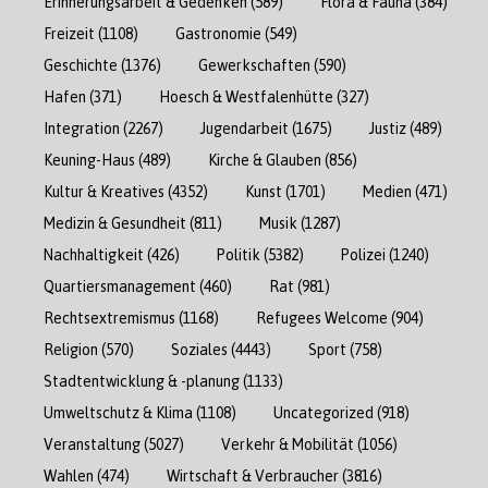
Erinnerungsarbeit & Gedenken
(589)
Flora & Fauna
(384)
Freizeit
(1108)
Gastronomie
(549)
Geschichte
(1376)
Gewerkschaften
(590)
Hafen
(371)
Hoesch & Westfalenhütte
(327)
Integration
(2267)
Jugendarbeit
(1675)
Justiz
(489)
Keuning-Haus
(489)
Kirche & Glauben
(856)
Kultur & Kreatives
(4352)
Kunst
(1701)
Medien
(471)
Medizin & Gesundheit
(811)
Musik
(1287)
Nachhaltigkeit
(426)
Politik
(5382)
Polizei
(1240)
Quartiersmanagement
(460)
Rat
(981)
Rechtsextremismus
(1168)
Refugees Welcome
(904)
Religion
(570)
Soziales
(4443)
Sport
(758)
Stadtentwicklung & -planung
(1133)
Umweltschutz & Klima
(1108)
Uncategorized
(918)
Veranstaltung
(5027)
Verkehr & Mobilität
(1056)
Wahlen
(474)
Wirtschaft & Verbraucher
(3816)