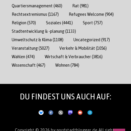
Quartiersmanagement
(460)
Rat
(981)
Rechtsextremismus
(1167)
Refugees Welcome
(904)
Religion
(570)
Soziales
(4441)
Sport
(757)
Stadtentwicklung & -planung
(1133)
Umweltschutz & Klima
(1108)
Uncategorized
(917)
Veranstaltung
(5027)
Verkehr & Mobilität
(1056)
Wahlen
(474)
Wirtschaft & Verbraucher
(3816)
Wissenschaft
(467)
Wohnen
(784)
DU FINDEST UNS AUCH AUF:
Copyright © 2026
by nordstadtblogger.de
All rights