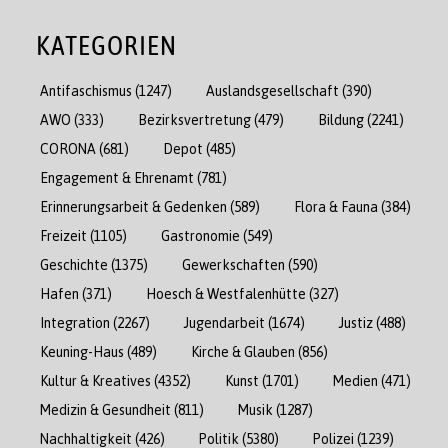
KATEGORIEN
Antifaschismus
(1247)
Auslandsgesellschaft
(390)
AWO
(333)
Bezirksvertretung
(479)
Bildung
(2241)
CORONA
(681)
Depot
(485)
Engagement & Ehrenamt
(781)
Erinnerungsarbeit & Gedenken
(589)
Flora & Fauna
(384)
Freizeit
(1105)
Gastronomie
(549)
Geschichte
(1375)
Gewerkschaften
(590)
Hafen
(371)
Hoesch & Westfalenhütte
(327)
Integration
(2267)
Jugendarbeit
(1674)
Justiz
(488)
Keuning-Haus
(489)
Kirche & Glauben
(856)
Kultur & Kreatives
(4352)
Kunst
(1701)
Medien
(471)
Medizin & Gesundheit
(811)
Musik
(1287)
Nachhaltigkeit
(426)
Politik
(5380)
Polizei
(1239)