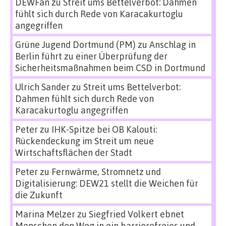
DEWFan
zu
Streit ums Bettelverbot: Dahmen
fühlt sich durch Rede von Karacakurtoglu
angegriffen
Grüne Jugend Dortmund (PM)
zu
Anschlag in
Berlin führt zu einer Überprüfung der
Sicherheitsmaßnahmen beim CSD in Dortmund
Ulrich Sander
zu
Streit ums Bettelverbot:
Dahmen fühlt sich durch Rede von
Karacakurtoglu angegriffen
Peter
zu
IHK-Spitze bei OB Kalouti:
Rückendeckung im Streit um neue
Wirtschaftsflächen der Stadt
Peter
zu
Fernwärme, Stromnetz und
Digitalisierung: DEW21 stellt die Weichen für
die Zukunft
Marina Melzer
zu
Siegfried Volkert ebnet
Menschen den Weg in ein barrierefreies und