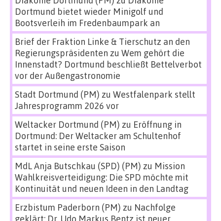
Dortmund bietet wieder Minigolf und
Bootsverleih im Fredenbaumpark an
Brief der Fraktion Linke & Tierschutz an den
Regierungspräsidenten
zu
Wem gehört die
Innenstadt? Dortmund beschließt Bettelverbot
vor der Außengastronomie
Stadt Dortmund (PM)
zu
Westfalenpark stellt
Jahresprogramm 2026 vor
Weltacker Dortmund (PM)
zu
Eröffnung in
Dortmund: Der Weltacker am Schultenhof
startet in seine erste Saison
MdL Anja Butschkau (SPD) (PM)
zu
Mission
Wahlkreisverteidigung: Die SPD möchte mit
Kontinuität und neuen Ideen in den Landtag
Erzbistum Paderborn (PM)
zu
Nachfolge
geklärt: Dr. Udo Markus Bentz ist neuer