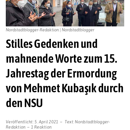
Nordstadtblogger-Redaktion | Nordstadtblogger
Stilles Gedenken und
mahnende Worte zum 15.
Jahrestag der Ermordung
von Mehmet Kubaşık durch
den NSU
Veröffentlicht:
5. April 2021
Text:
Nordstadtblogger-
Redaktion
1 Reaktion