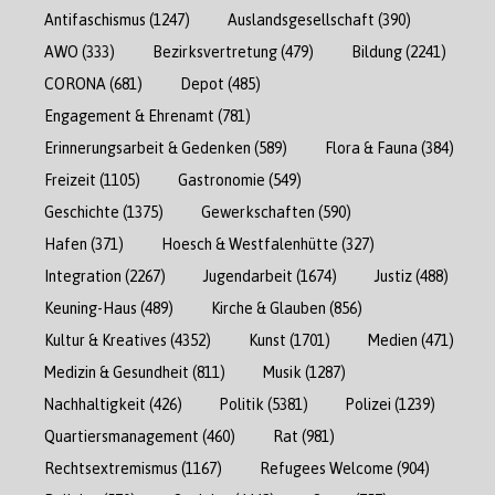
Antifaschismus
(1247)
Auslandsgesellschaft
(390)
AWO
(333)
Bezirksvertretung
(479)
Bildung
(2241)
CORONA
(681)
Depot
(485)
Engagement & Ehrenamt
(781)
Erinnerungsarbeit & Gedenken
(589)
Flora & Fauna
(384)
Freizeit
(1105)
Gastronomie
(549)
Geschichte
(1375)
Gewerkschaften
(590)
Hafen
(371)
Hoesch & Westfalenhütte
(327)
Integration
(2267)
Jugendarbeit
(1674)
Justiz
(488)
Keuning-Haus
(489)
Kirche & Glauben
(856)
Kultur & Kreatives
(4352)
Kunst
(1701)
Medien
(471)
Medizin & Gesundheit
(811)
Musik
(1287)
Nachhaltigkeit
(426)
Politik
(5381)
Polizei
(1239)
Quartiersmanagement
(460)
Rat
(981)
Rechtsextremismus
(1167)
Refugees Welcome
(904)