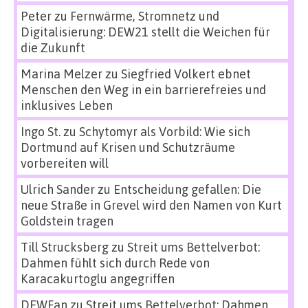
Peter
zu
Fernwärme, Stromnetz und
Digitalisierung: DEW21 stellt die Weichen für
die Zukunft
Marina Melzer
zu
Siegfried Volkert ebnet
Menschen den Weg in ein barrierefreies und
inklusives Leben
Ingo St.
zu
Schytomyr als Vorbild: Wie sich
Dortmund auf Krisen und Schutzräume
vorbereiten will
Ulrich Sander
zu
Entscheidung gefallen: Die
neue Straße in Grevel wird den Namen von Kurt
Goldstein tragen
Till Strucksberg
zu
Streit ums Bettelverbot:
Dahmen fühlt sich durch Rede von
Karacakurtoglu angegriffen
DEWFan
zu
Streit ums Bettelverbot: Dahmen