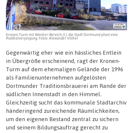
Stadt
werden
–
Machbarkeitsstudie
geplant
Kronen-Turm mit Wenker-Bereich (l.): die Stadt Dortmund plant eine
Radikalverjüngung. Fotos: Alexander Völkel
Gegenwärtig eher wie ein hässliches Entlein
in Übergröße erscheinend, ragt der Kronen-
Turm auf dem ehemaligen Gelände der 1996
als Familienunternehmen aufgelösten
Dortmunder Traditionsbrauerei am Rande der
südlichen Innenstadt in den Himmel.
Gleichzeitig sucht das kommunale Stadtarchiv
händeringend zureichende Räumlichkeiten,
um den eigenen Bestand zentral zu sichern
und seinem Bildungsauftrag gerecht zu