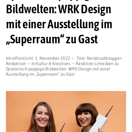
Bildwelten: WRK Design
mit einer Ausstellung im
„Superraum“ zu Gast
Veröffentlicht:
1. November 2022
Text:
Nordstadtblogger-
Redaktion
In
Kultur & Kreatives
Reaktion schreiben
zu
Spielerisch-poppige Bildwelten: WRK Design mit einer
Ausstellung im „Superraum“ zu Gast