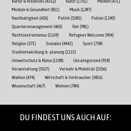
Kultur & Kreatives
(4352)
Kunst
(1701)
Medien
(471)
Medizin & Gesundheit
(811)
Musik
(1287)
Nachhaltigkeit
(426)
Politik
(5383)
Polizei
(1240)
Quartiersmanagement
(460)
Rat
(981)
Rechtsextremismus
(1169)
Refugees Welcome
(904)
Religion
(571)
Soziales
(4443)
Sport
(758)
Stadtentwicklung & -planung
(1133)
Umweltschutz & Klima
(1108)
Uncategorized
(918)
Veranstaltung
(5027)
Verkehr & Mobilität
(1056)
Wahlen
(474)
Wirtschaft & Verbraucher
(3816)
Wissenschaft
(467)
Wohnen
(784)
DU FINDEST UNS AUCH AUF: