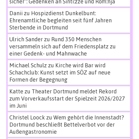
sicher“: Gedenken an Sinti:zze und Rom:nja
Danii
zu
Hospizdienst Dunkelbunt:
Ehrenamtliche begleiten seit fünf Jahren
Sterbende in Dortmund
Ulrich Sander
zu
Rund 350 Menschen
versammeln sich auf dem Friedensplatz zu
einer Gedenk- und Mahnwache
Michael Schulz
zu
Kirche wird Bar wird
Schachclub: Kunst setzt im SÖZ auf neue
Formen der Begegnung
Katte
zu
Theater Dortmund meldet Rekord
zum Vorverkaufsstart der Spielzeit 2026/2027
im Juni
Christel Loock
zu
Wem gehört die Innenstadt?
Dortmund beschließt Bettelverbot vor der
Außengastronomie